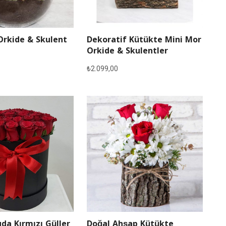
Orkide & Skulent
Dekoratif Kütükte Mini Mor
Orkide & Skulentler
₺
2.099,00
Doğal Ahşap Kütükte
da Kırmızı Güller