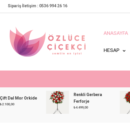
Skip
Sipariş İletişim : 0536 994 26 16
to
content
ANASAYFA
HESAP
Özlüce Çiçekçi
En Yakın Çiçekçiniz !
Renkli Gerbera
l Mor Orkide
Ferforje
0
₺
4.499,00