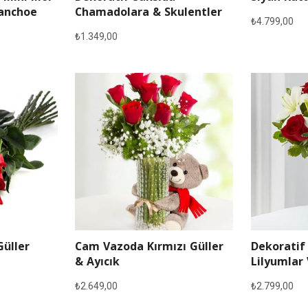
lanchoe
Chamadolara & Skulentler
₺
4.799,00
₺
1.349,00
Güller
Cam Vazoda Kırmızı Güller
Dekoratif
& Ayıcık
Lilyumlar 
₺
2.649,00
₺
2.799,00