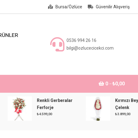
Bursa/Özlüce
Güvenilir Alışveriş
ÜRÜNLER
0536 994 26 16
bilgi@ozlucecicekci.com
0
₺0,00
Renkli Gerberalar
Kırmızı Beyaz
Ferforje
Çelenk
₺
4.599,00
₺
3.899,00