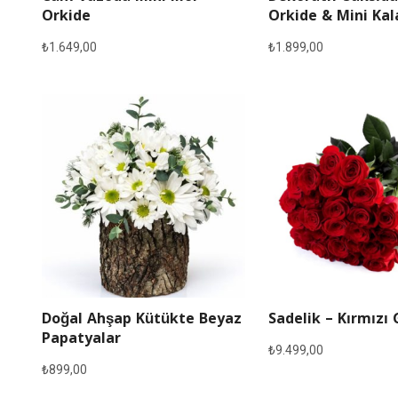
Orkide
Orkide & Mini Ka
₺
1.649,00
₺
1.899,00
Doğal Ahşap Kütükte Beyaz
Sadelik – Kırmızı 
Papatyalar
₺
9.499,00
₺
899,00