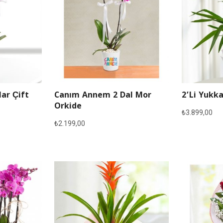
lar Çift
Canım Annem 2 Dal Mor
2’li Yukka
Orkide
₺
3.899,00
₺
2.199,00