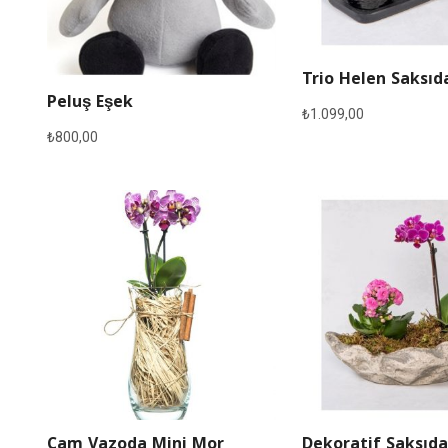
Trio Helen Saksıd
Peluş Eşek
₺
1.099,00
₺
800,00
Cam Vazoda Mini Mor
Dekoratif Saksıda