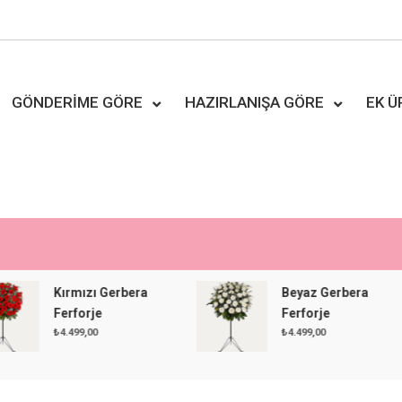
GÖNDERIME GÖRE
HAZIRLANIŞA GÖRE
EK 
Kırmızı Gerbera
Beyaz Gerbera
Ferforje
Ferforje
₺
4.499,00
₺
4.499,00