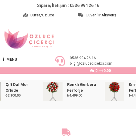
Skip
Sipariş İletişim : 0536 994 26 16
to
Bursa/Özlüce
Güvenilir Alışveriş
content
Özlüce Çiçekçi
0536 994 26 16
MENU
bilgi@ozlucecicekci.com
0
₺0,00
Çift Dal Mor
Renkli Gerbera
Kırmız
Orkide
Ferforje
Ferforj
₺
2.100,00
₺
4.499,00
₺
4.499,0