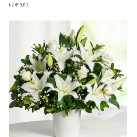
₺
2.499,00