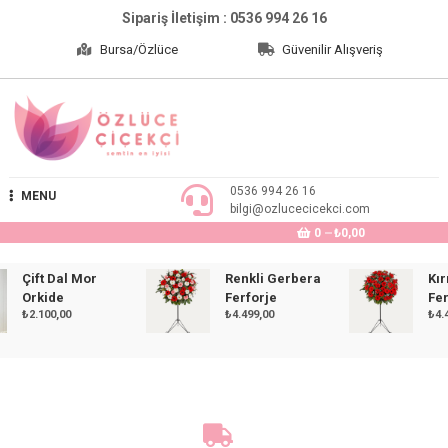
Skip
Sipariş İletişim : 0536 994 26 16
to
Bursa/Özlüce
Güvenilir Alışveriş
content
Özlüce Çiçekçi
0536 994 26 16
MENU
bilgi@ozlucecicekci.com
0
₺0,00
Çift Dal Mor
Renkli Gerbera
Kırmız
Orkide
Ferforje
Ferfor
₺
2.100,00
₺
4.499,00
₺
4.499,