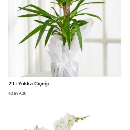
2’li Yukka Çiçeği
₺
3.899,00