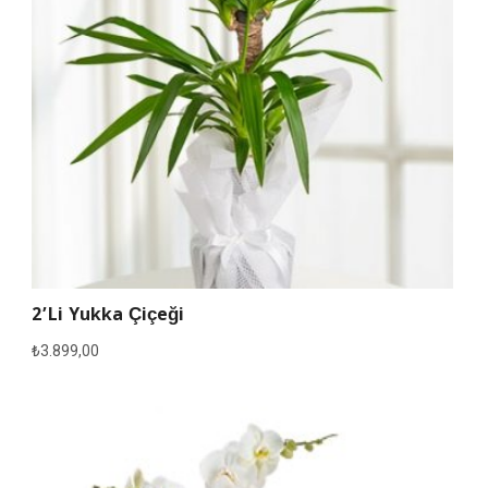
2’li Yukka Çiçeği
₺
3.899,00