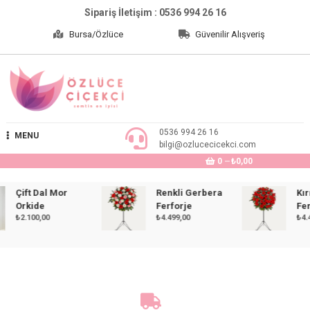
Skip
Sipariş İletişim : 0536 994 26 16
to
Bursa/Özlüce
Güvenilir Alışveriş
content
Özlüce Çiçekçi
0536 994 26 16
MENU
bilgi@ozlucecicekci.com
0
₺0,00
Çift Dal Mor
Renkli Gerbera
Kırmız
Orkide
Ferforje
Ferfor
₺
2.100,00
₺
4.499,00
₺
4.499,