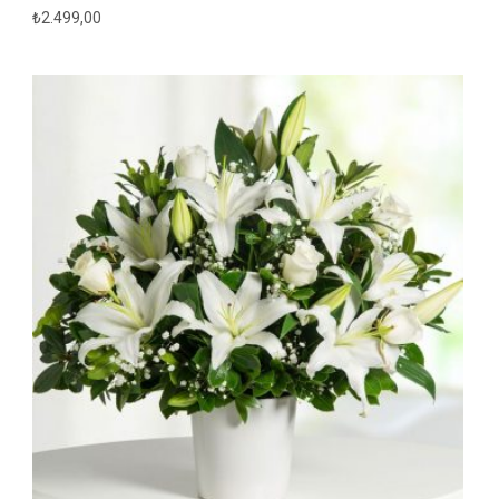
₺
2.499,00