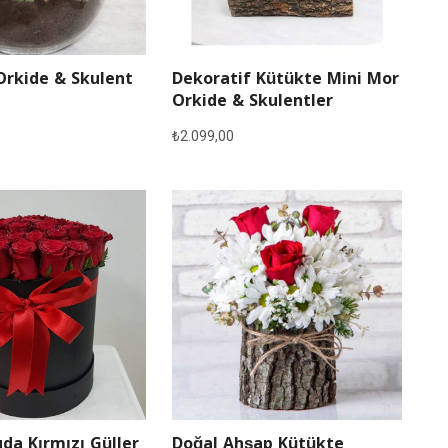
Orkide & Skulent
Dekoratif Kütükte Mini Mor
Orkide & Skulentler
₺
2.099,00
Doğal Ahşap Kütükte
da Kırmızı Güller