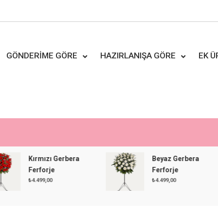
GÖNDERIME GÖRE
HAZIRLANIŞA GÖRE
EK 
Kırmızı Gerbera
Beyaz Gerbera
Ferforje
Ferforje
₺
4.499,00
₺
4.499,00