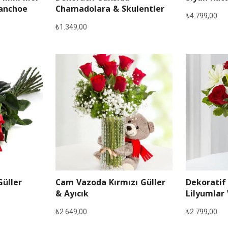
lanchoe
Chamadolara & Skulentler
₺
4.799,00
₺
1.349,00
Güller
Cam Vazoda Kırmızı Güller
Dekoratif
& Ayıcık
Lilyumlar 
₺
2.649,00
₺
2.799,00