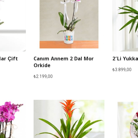
lar Çift
Canım Annem 2 Dal Mor
2’li Yukka
Orkide
₺
3.899,00
₺
2.199,00