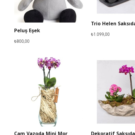
Trio Helen Saksıd
Peluş Eşek
₺
1.099,00
₺
800,00
Cam Vazoda Mini Mor
Dekoratif Saksıda