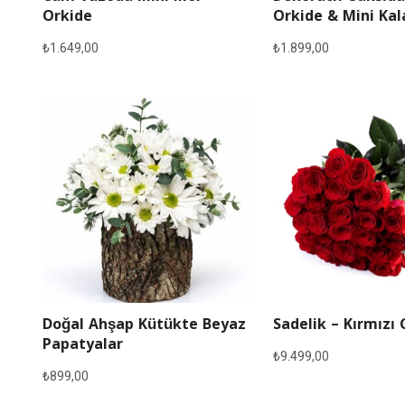
Orkide
Orkide & Mini Ka
₺
1.649,00
₺
1.899,00
Doğal Ahşap Kütükte Beyaz
Sadelik – Kırmızı 
Papatyalar
₺
9.499,00
₺
899,00