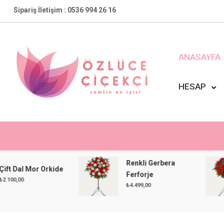
Skip
Sipariş İletişim : 0536 994 26 16
to
content
ANASAYFA
HESAP
Özlüce Çiçekçi
En Yakın Çiçekçiniz !
Renkli Gerbera
l Mor Orkide
Ferforje
₺
4.499,00