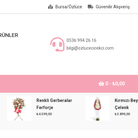
Bursa/Özlüce
Güvenilir Alışveriş
ÜRÜNLER
0536 994 26 16
bilgi@ozlucecicekci.com
0
₺0,00
Renkli Gerberalar
Kırmızı Beyaz
Ferforje
Çelenk
₺
4.599,00
₺
3.899,00