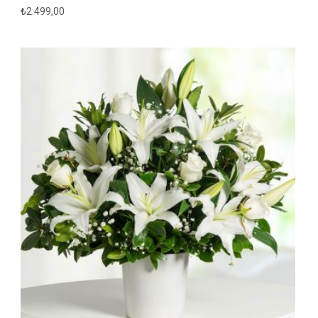
₺
2.499,00