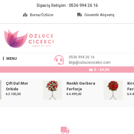
Skip
Sipariş İletişim : 0536 994 26 16
to
Bursa/Özlüce
Güvenilir Alışveriş
content
Özlüce Çiçekçi
0536 994 26 16
MENU
bilgi@ozlucecicekci.com
0
₺0,00
Çift Dal Mor
Renkli Gerbera
Kırmız
Orkide
Ferforje
Ferfor
₺
2.100,00
₺
4.499,00
₺
4.499,0