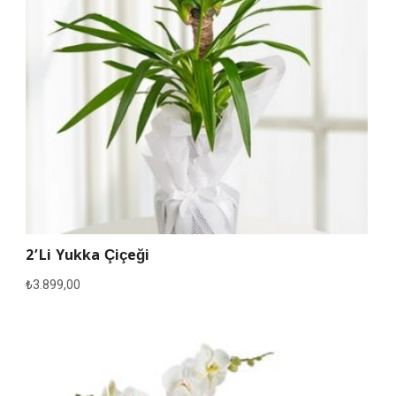
2’li Yukka Çiçeği
₺
3.899,00