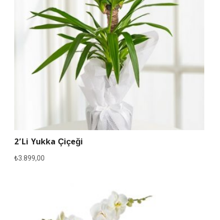
2’li Yukka Çiçeği
₺
3.899,00