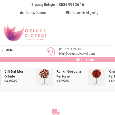
Skip
Sipariş İletişim : 0536 994 26 16
to
Bursa/Özlüce
Güvenilir Alışveriş
content
Özlüce Çiçekçi
0536 994 26 16
MENU
bilgi@ozlucecicekci.com
0
₺0,00
Çift Dal Mor
Renkli Gerbera
Kırmız
Orkide
Ferforje
Ferforj
₺
2.100,00
₺
4.499,00
₺
4.499,0