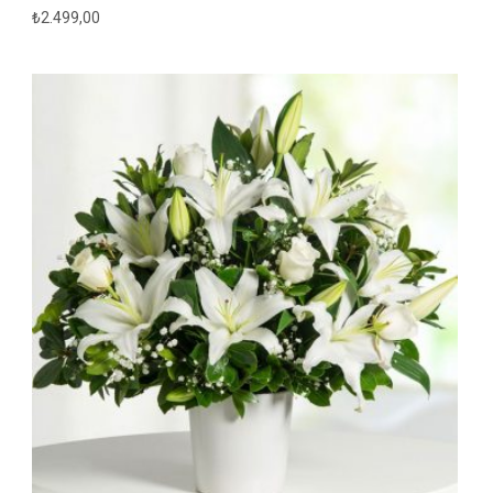
₺
2.499,00