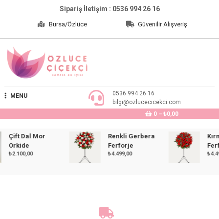
Skip
Sipariş İletişim : 0536 994 26 16
to
Bursa/Özlüce
Güvenilir Alışveriş
content
Özlüce Çiçekçi
0536 994 26 16
MENU
bilgi@ozlucecicekci.com
0
₺0,00
Çift Dal Mor
Renkli Gerbera
Kırmız
Orkide
Ferforje
Ferforj
₺
2.100,00
₺
4.499,00
₺
4.499,0