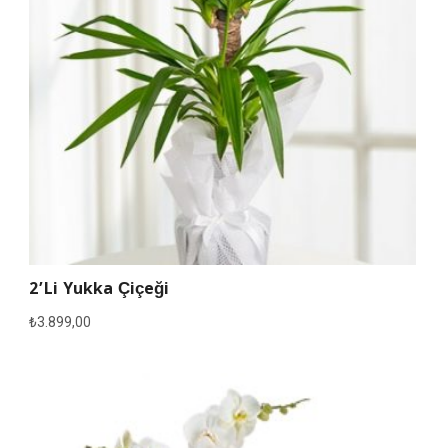
2’li Yukka Çiçeği
₺
3.899,00