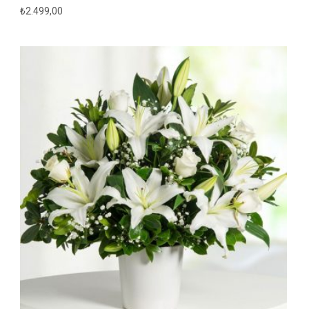
₺
2.499,00