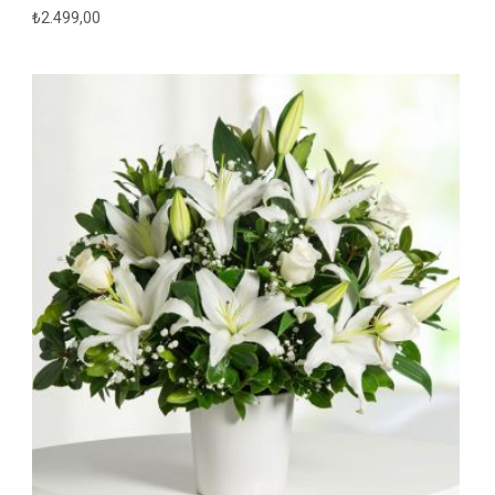
₺
2.499,00