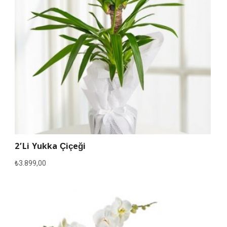
2’li Yukka Çiçeği
₺
3.899,00