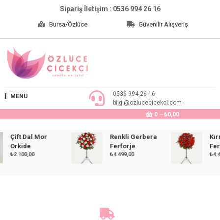
Skip
Sipariş İletişim : 0536 994 26 16
to
Bursa/Özlüce
Güvenilir Alışveriş
content
Özlüce Çiçekçi
0536 994 26 16
MENU
bilgi@ozlucecicekci.com
0
₺0,00
Çift Dal Mor
Renkli Gerbera
Kırmız
Orkide
Ferforje
Ferfor
₺
2.100,00
₺
4.499,00
₺
4.499,0