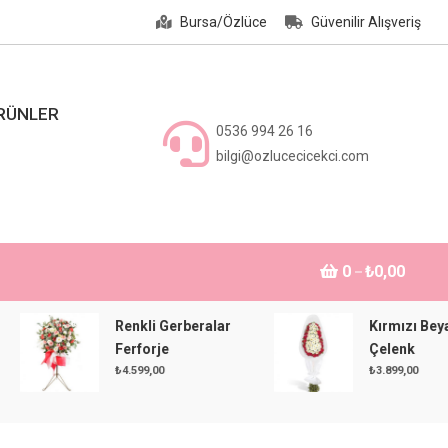
Bursa/Özlüce
Güvenilir Alışveriş
ÜRÜNLER
0536 994 26 16
bilgi@ozlucecicekci.com
0
₺0,00
Renkli Gerberalar
Kırmızı Beyaz
Ferforje
Çelenk
₺
4.599,00
₺
3.899,00