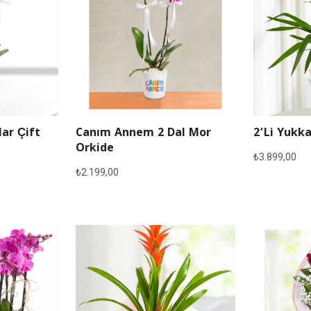
lar Çift
Canım Annem 2 Dal Mor
2’li Yukka
Orkide
₺
3.899,00
₺
2.199,00