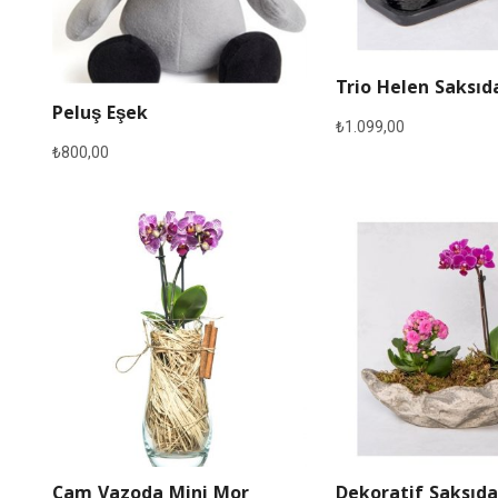
Trio Helen Saksıd
Peluş Eşek
₺
1.099,00
₺
800,00
Cam Vazoda Mini Mor
Dekoratif Saksıda