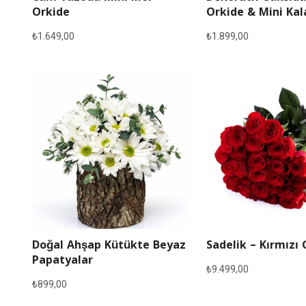
Orkide
Orkide & Mini Ka
₺
1.649,00
₺
1.899,00
Doğal Ahşap Kütükte Beyaz
Sadelik – Kırmızı 
Papatyalar
₺
9.499,00
₺
899,00