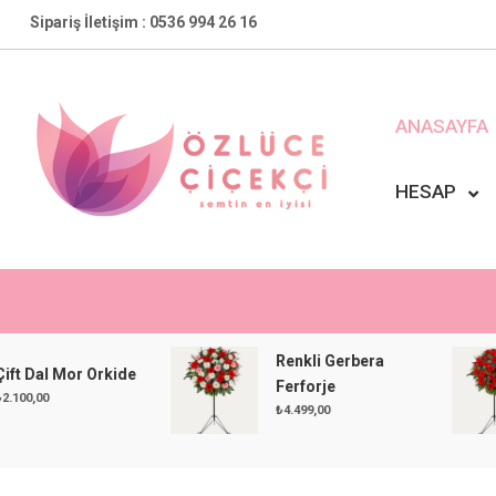
Skip
Sipariş İletişim : 0536 994 26 16
to
content
ANASAYFA
HESAP
Özlüce Çiçekçi
En Yakın Çiçekçiniz !
Renkli Gerbera
l Mor Orkide
Ferforje
₺
4.499,00