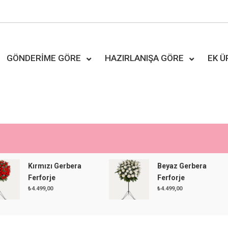
GÖNDERIME GÖRE
HAZIRLANIŞA GÖRE
EK 
Kırmızı Gerbera
Beyaz Gerbera
Ferforje
Ferforje
₺
4.499,00
₺
4.499,00