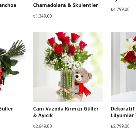
lanchoe
Chamadolara & Skulentler
₺
4.799,00
₺
1.349,00
Güller
Cam Vazoda Kırmızı Güller
Dekoratif
& Ayıcık
Lilyumlar 
₺
2.649,00
₺
2.799,00