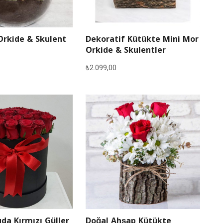
Orkide & Skulent
Dekoratif Kütükte Mini Mor
Orkide & Skulentler
₺
2.099,00
Doğal Ahşap Kütükte
da Kırmızı Güller