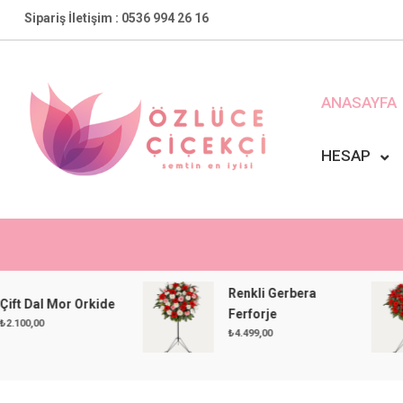
Skip
Sipariş İletişim : 0536 994 26 16
to
content
ANASAYFA
HESAP
Özlüce Çiçekçi
En Yakın Çiçekçiniz !
Renkli Gerbera
Dal Mor Orkide
Ferforje
00
₺
4.499,00