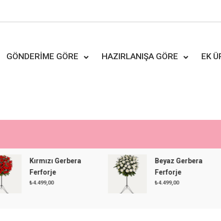
GÖNDERIME GÖRE
HAZIRLANIŞA GÖRE
EK 
Kırmızı Gerbera
Beyaz Gerbera
Ferforje
Ferforje
₺
4.499,00
₺
4.499,00