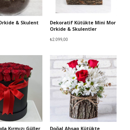
Orkide & Skulent
Dekoratif Kütükte Mini Mor
Orkide & Skulentler
₺
2.099,00
Doğal Ahşap Kütükte
da Kırmızı Güller