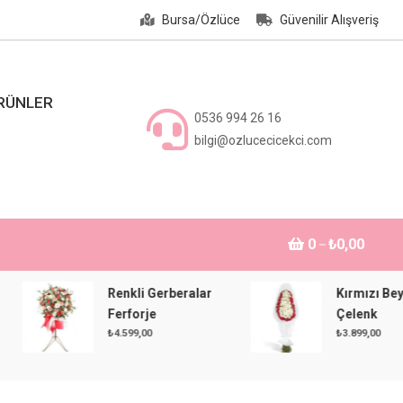
Bursa/Özlüce
Güvenilir Alışveriş
ÜRÜNLER
0536 994 26 16
bilgi@ozlucecicekci.com
0
₺0,00
Renkli Gerberalar
Kırmızı Beyaz
Ferforje
Çelenk
₺
4.599,00
₺
3.899,00