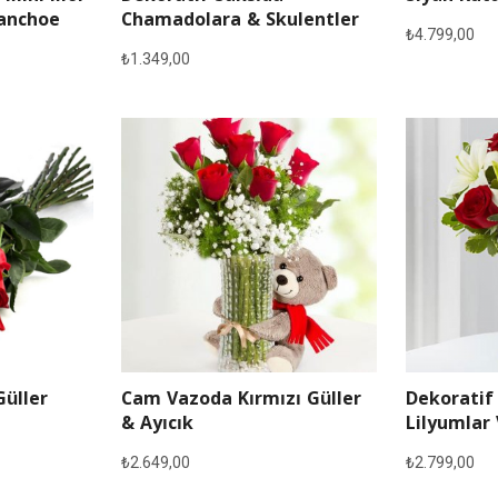
lanchoe
Chamadolara & Skulentler
₺
4.799,00
₺
1.349,00
Güller
Cam Vazoda Kırmızı Güller
Dekoratif
& Ayıcık
Lilyumlar 
₺
2.649,00
₺
2.799,00