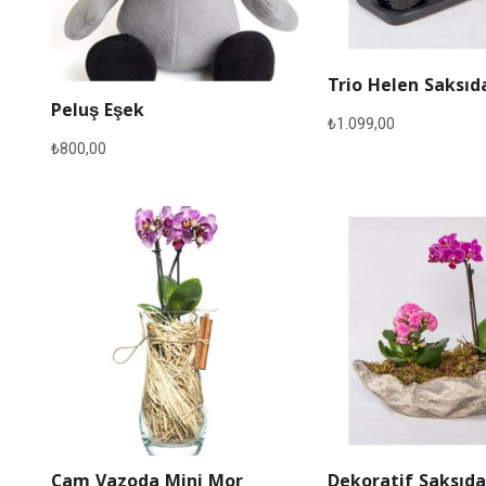
Trio Helen Saksıd
Peluş Eşek
₺
1.099,00
₺
800,00
Cam Vazoda Mini Mor
Dekoratif Saksıda