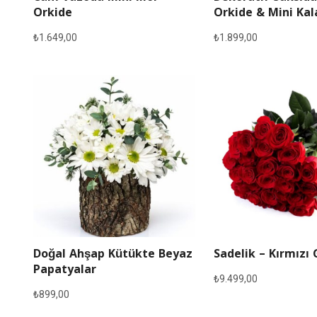
Orkide
Orkide & Mini Ka
₺
1.649,00
₺
1.899,00
Doğal Ahşap Kütükte Beyaz
Sadelik – Kırmızı 
Papatyalar
₺
9.499,00
₺
899,00