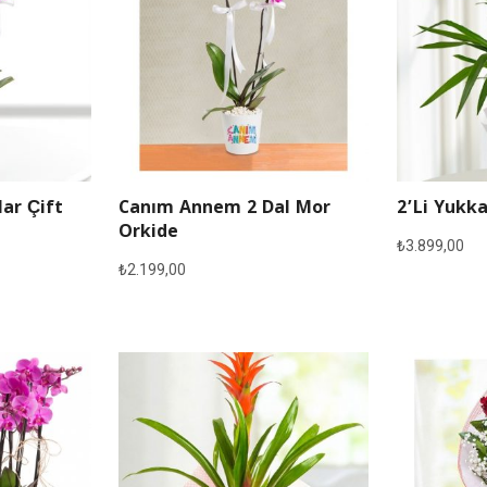
lar Çift
Canım Annem 2 Dal Mor
2’li Yukka
Orkide
₺
3.899,00
₺
2.199,00