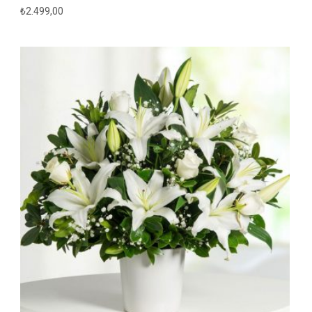
₺
2.499,00