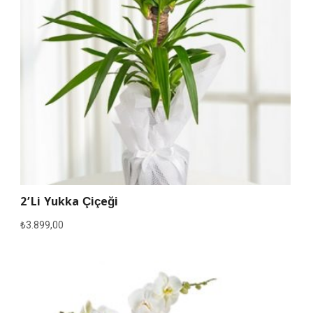
2’li Yukka Çiçeği
₺
3.899,00