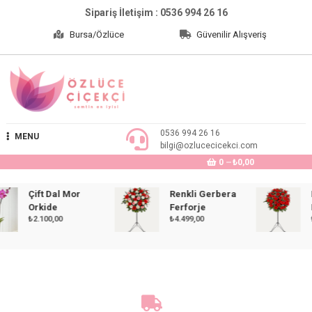
Skip
Sipariş İletişim : 0536 994 26 16
to
Bursa/Özlüce
Güvenilir Alışveriş
content
Özlüce Çiçekçi
0536 994 26 16
MENU
bilgi@ozlucecicekci.com
0
₺0,00
Çift Dal Mor
Renkli Gerbera
Kır
Orkide
Ferforje
Fer
₺
2.100,00
₺
4.499,00
₺
4.4