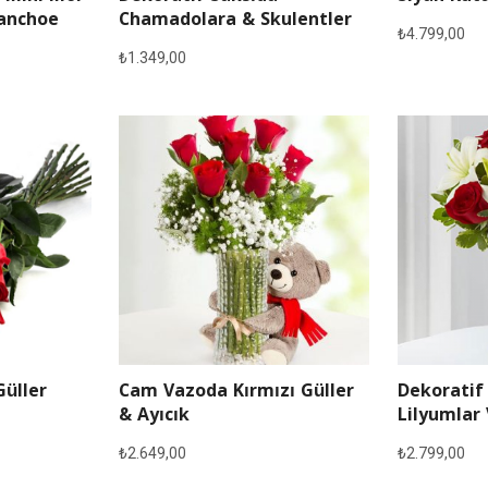
lanchoe
Chamadolara & Skulentler
₺
4.799,00
₺
1.349,00
Güller
Cam Vazoda Kırmızı Güller
Dekoratif
& Ayıcık
Lilyumlar 
₺
2.649,00
₺
2.799,00