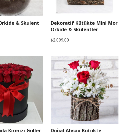
Orkide & Skulent
Dekoratif Kütükte Mini Mor
Orkide & Skulentler
₺
2.099,00
Doğal Ahşap Kütükte
da Kırmızı Güller