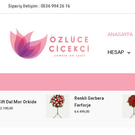
Skip
Sipariş İletişim : 0536 994 26 16
to
content
ANASAYFA
HESAP
Özlüce Çiçekçi
En Yakın Çiçekçiniz !
Renkli Gerbera
 Mor Orkide
Ferforje
₺
4.499,00