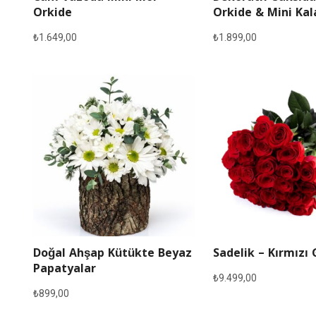
Orkide
Orkide & Mini Ka
₺
1.649,00
₺
1.899,00
Doğal Ahşap Kütükte Beyaz
Sadelik – Kırmızı 
Papatyalar
₺
9.499,00
₺
899,00