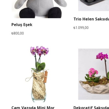
Trio Helen Saksıd
Peluş Eşek
₺
1.099,00
₺
800,00
Cam Vazoda Mini Mor
Dekoratif Saksıda