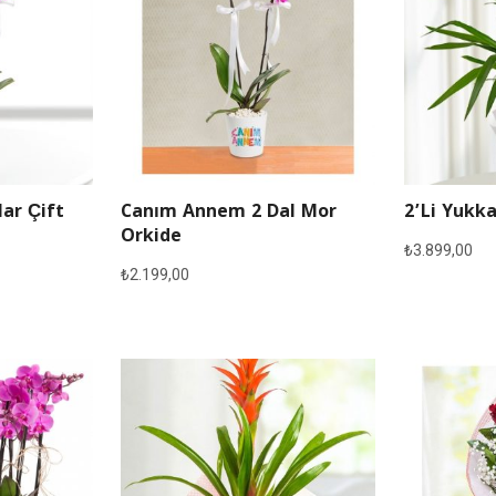
lar Çift
Canım Annem 2 Dal Mor
2’li Yukka
Orkide
₺
3.899,00
₺
2.199,00