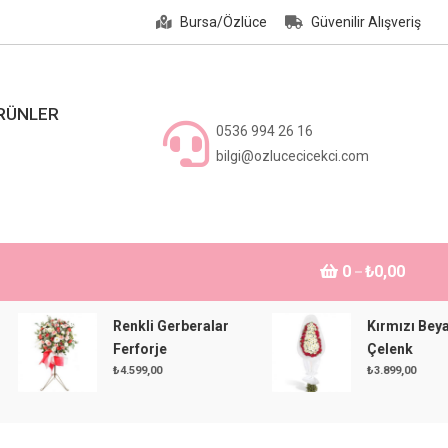
Bursa/Özlüce
Güvenilir Alışveriş
ÜRÜNLER
0536 994 26 16
bilgi@ozlucecicekci.com
0
₺0,00
Renkli Gerberalar
Kırmızı Beyaz
Ferforje
Çelenk
₺
4.599,00
₺
3.899,00