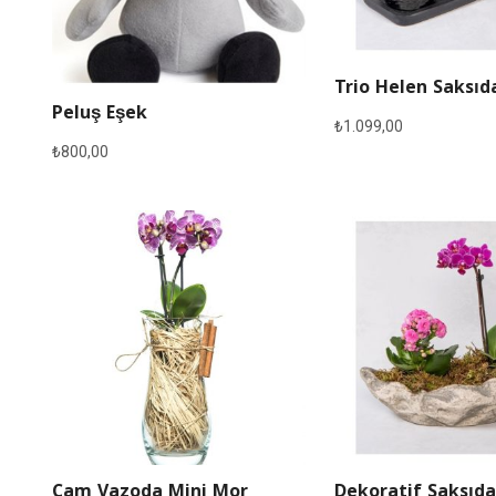
Trio Helen Saksıd
Peluş Eşek
₺
1.099,00
₺
800,00
Cam Vazoda Mini Mor
Dekoratif Saksıda