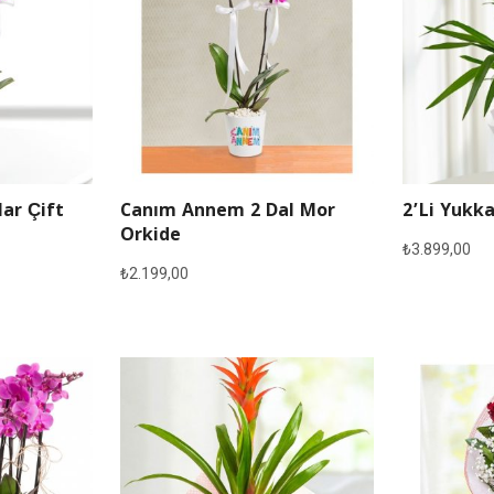
lar Çift
Canım Annem 2 Dal Mor
2’li Yukka
Orkide
₺
3.899,00
₺
2.199,00