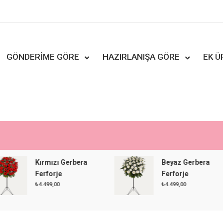
GÖNDERIME GÖRE
HAZIRLANIŞA GÖRE
EK 
Kırmızı Gerbera
Beyaz Gerbera
Ferforje
Ferforje
₺
4.499,00
₺
4.499,00