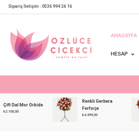
Skip
Sipariş İletişim : 0536 994 26 16
to
content
ANASAYFA
HESAP
Özlüce Çiçekçi
En Yakın Çiçekçiniz !
Renkli Gerbera
Dal Mor Orkide
Ferforje
,00
₺
4.499,00