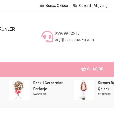
Bursa/Özlüce
Güvenilir Alışveriş
ÜRÜNLER
0536 994 26 16
bilgi@ozlucecicekci.com
0
₺0,00
Renkli Gerberalar
Kırmızı Beyaz
Ferforje
Çelenk
₺
4.599,00
₺
3.899,00