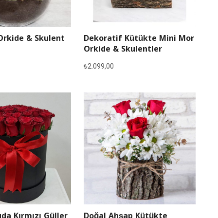
Orkide & Skulent
Dekoratif Kütükte Mini Mor
Orkide & Skulentler
₺
2.099,00
Doğal Ahşap Kütükte
da Kırmızı Güller