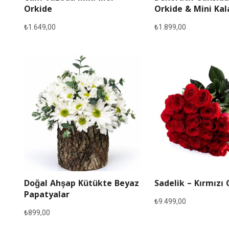
Orkide
Orkide & Mini Ka
₺
1.649,00
₺
1.899,00
Doğal Ahşap Kütükte Beyaz
Sadelik – Kırmızı 
Papatyalar
₺
9.499,00
₺
899,00