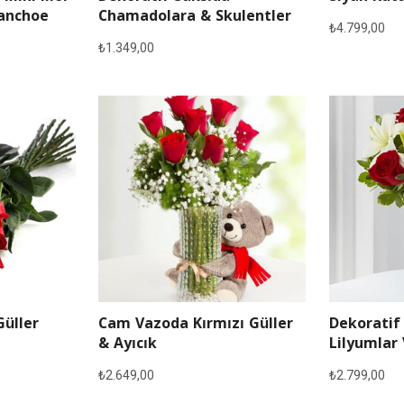
lanchoe
Chamadolara & Skulentler
₺
4.799,00
₺
1.349,00
Güller
Cam Vazoda Kırmızı Güller
Dekoratif
& Ayıcık
Lilyumlar 
₺
2.649,00
₺
2.799,00