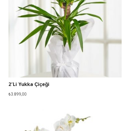
2’li Yukka Çiçeği
₺
3.899,00