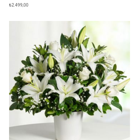
₺
2.499,00