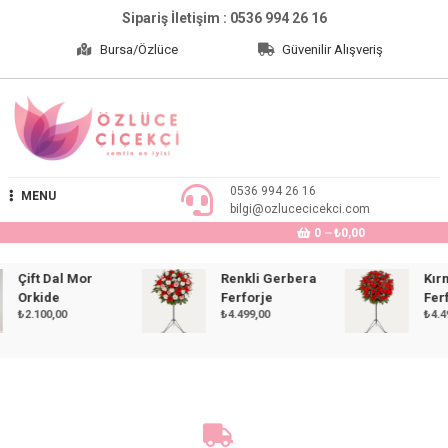
Skip
Sipariş İletişim : 0536 994 26 16
to
Bursa/Özlüce
Güvenilir Alışveriş
content
Özlüce Çiçekçi
0536 994 26 16
MENU
bilgi@ozlucecicekci.com
0
₺0,00
Çift Dal Mor
Renkli Gerbera
Kırmız
Orkide
Ferforje
Ferforj
₺
2.100,00
₺
4.499,00
₺
4.499,0