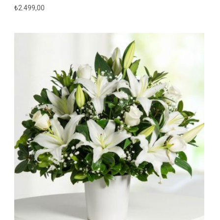
₺
2.499,00