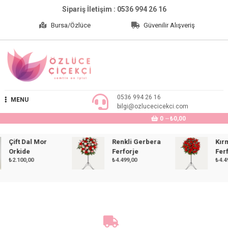
Skip
Sipariş İletişim : 0536 994 26 16
to
Bursa/Özlüce
Güvenilir Alışveriş
content
Özlüce Çiçekçi
0536 994 26 16
MENU
bilgi@ozlucecicekci.com
0
₺0,00
Çift Dal Mor
Renkli Gerbera
Kırmız
Orkide
Ferforje
Ferforj
₺
2.100,00
₺
4.499,00
₺
4.499,0