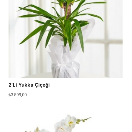
2’li Yukka Çiçeği
₺
3.899,00