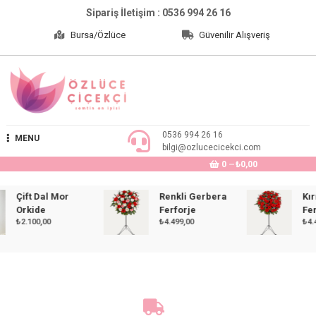
Skip
Sipariş İletişim : 0536 994 26 16
to
Bursa/Özlüce
Güvenilir Alışveriş
content
Özlüce Çiçekçi
0536 994 26 16
MENU
bilgi@ozlucecicekci.com
0
₺0,00
Çift Dal Mor
Renkli Gerbera
Kırmız
Orkide
Ferforje
Ferfor
₺
2.100,00
₺
4.499,00
₺
4.499,