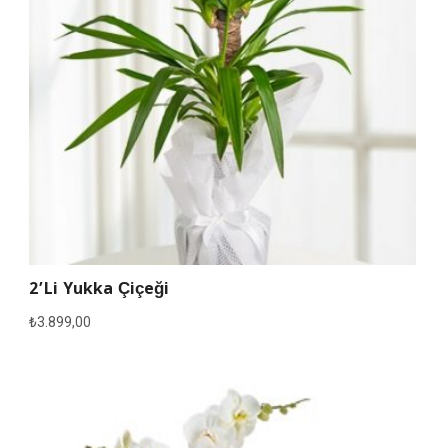
2’li Yukka Çiçeği
₺
3.899,00