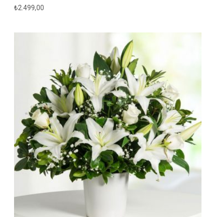
₺
2.499,00