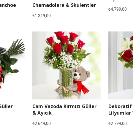
lanchoe
Chamadolara & Skulentler
₺
4.799,00
₺
1.349,00
Güller
Cam Vazoda Kırmızı Güller
Dekoratif
& Ayıcık
Lilyumlar 
₺
2.649,00
₺
2.799,00