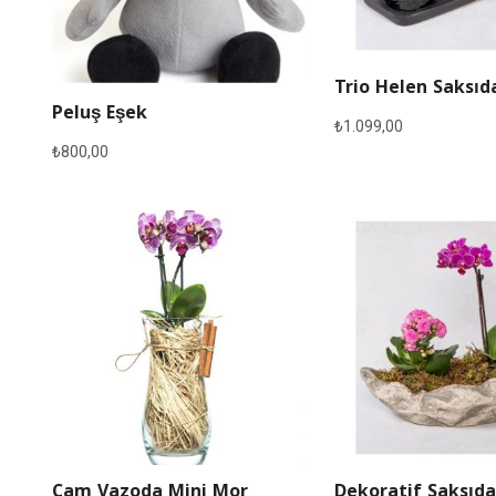
Trio Helen Saksıd
Peluş Eşek
₺
1.099,00
₺
800,00
Cam Vazoda Mini Mor
Dekoratif Saksıda