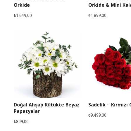
Orkide
Orkide & Mini Ka
₺
1.649,00
₺
1.899,00
Doğal Ahşap Kütükte Beyaz
Sadelik – Kırmızı 
Papatyalar
₺
9.499,00
₺
899,00