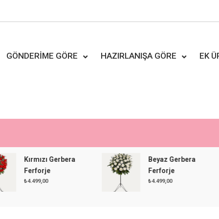
GÖNDERIME GÖRE
HAZIRLANIŞA GÖRE
EK 
Kırmızı Gerbera
Beyaz Gerbera
Ferforje
Ferforje
₺
4.499,00
₺
4.499,00