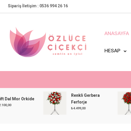
Skip
Sipariş İletişim : 0536 994 26 16
to
content
ANASAYFA
HESAP
Özlüce Çiçekçi
En Yakın Çiçekçiniz !
Renkli Gerbera
 Mor Orkide
Ferforje
₺
4.499,00