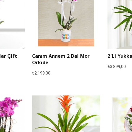
lar Çift
Canım Annem 2 Dal Mor
2’li Yukka
Orkide
₺
3.899,00
₺
2.199,00