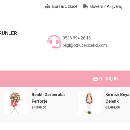
Bursa/Özlüce
Güvenilir Alışveriş
ÜRÜNLER
0536 994 26 16
bilgi@ozlucecicekci.com
0
₺0,00
Renkli Gerberalar
Kırmızı Beyaz
Ferforje
Çelenk
₺
4.599,00
₺
3.899,00