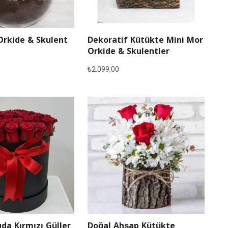
Orkide & Skulent
Dekoratif Kütükte Mini Mor
Orkide & Skulentler
₺
2.099,00
Doğal Ahşap Kütükte
da Kırmızı Güller