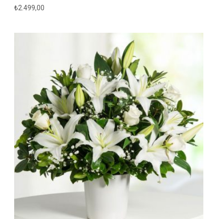
₺
2.499,00