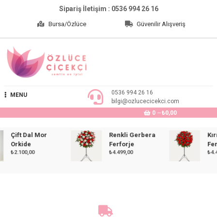
Skip
Sipariş İletişim : 0536 994 26 16
to
Bursa/Özlüce
Güvenilir Alışveriş
content
Özlüce Çiçekçi
0536 994 26 16
MENU
bilgi@ozlucecicekci.com
0
₺0,00
Çift Dal Mor
Renkli Gerbera
Kırmız
Orkide
Ferforje
Ferfor
₺
2.100,00
₺
4.499,00
₺
4.499,