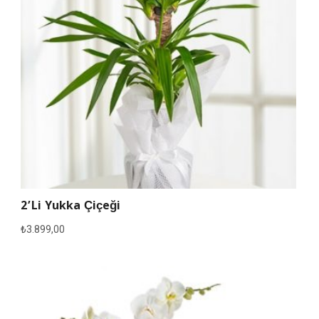
2’li Yukka Çiçeği
₺
3.899,00