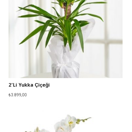
2’li Yukka Çiçeği
₺
3.899,00