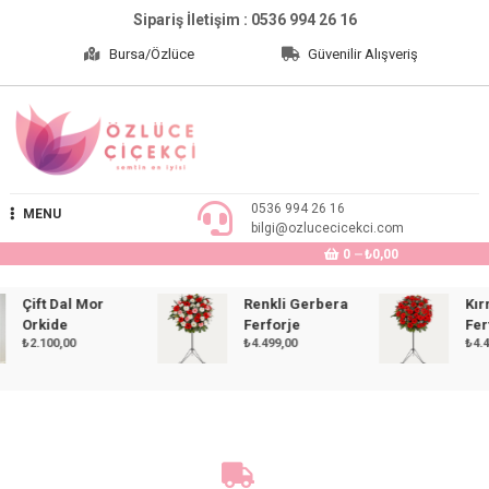
Skip
Sipariş İletişim : 0536 994 26 16
to
Bursa/Özlüce
Güvenilir Alışveriş
content
Özlüce Çiçekçi
0536 994 26 16
MENU
bilgi@ozlucecicekci.com
0
₺0,00
Çift Dal Mor
Renkli Gerbera
Kırmız
Orkide
Ferforje
Ferfor
₺
2.100,00
₺
4.499,00
₺
4.499,0