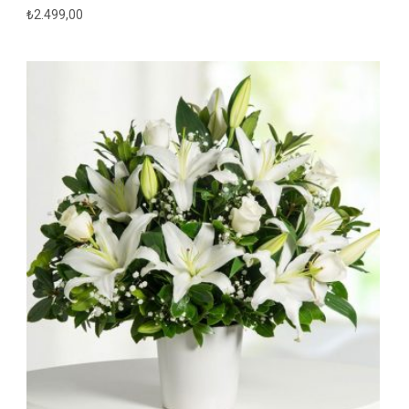
₺
2.499,00