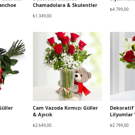
lanchoe
Chamadolara & Skulentler
₺
4.799,00
₺
1.349,00
Güller
Cam Vazoda Kırmızı Güller
Dekoratif
& Ayıcık
Lilyumlar 
₺
2.649,00
₺
2.799,00