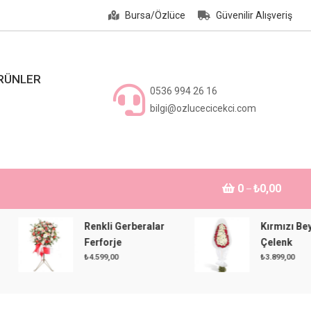
Bursa/Özlüce
Güvenilir Alışveriş
ÜRÜNLER
0536 994 26 16
bilgi@ozlucecicekci.com
0
₺0,00
Renkli Gerberalar
Kırmızı Beyaz
Ferforje
Çelenk
₺
4.599,00
₺
3.899,00