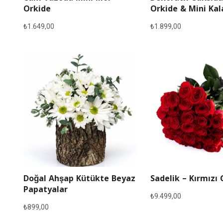
Orkide
Orkide & Mini Ka
₺
1.649,00
₺
1.899,00
Doğal Ahşap Kütükte Beyaz
Sadelik – Kırmızı 
Papatyalar
₺
9.499,00
₺
899,00