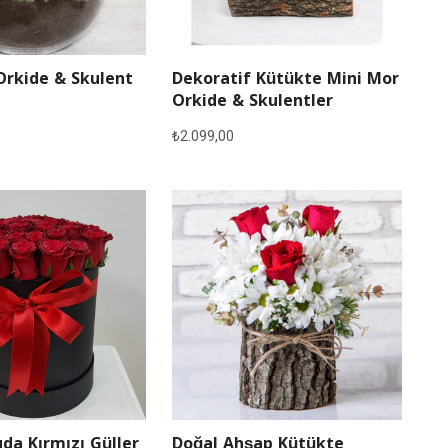
Orkide & Skulent
Dekoratif Kütükte Mini Mor
Orkide & Skulentler
₺
2.099,00
Doğal Ahşap Kütükte
da Kırmızı Güller