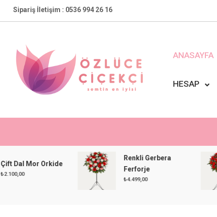
Skip
Sipariş İletişim : 0536 994 26 16
to
content
ANASAYFA
HESAP
Özlüce Çiçekçi
En Yakın Çiçekçiniz !
Renkli Gerbera
Dal Mor Orkide
Ferforje
,00
₺
4.499,00