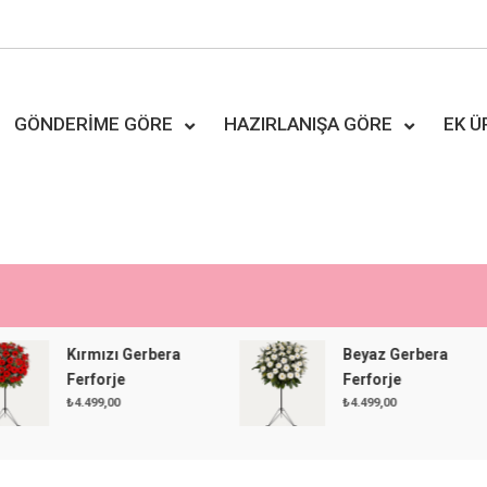
GÖNDERIME GÖRE
HAZIRLANIŞA GÖRE
EK 
Kırmızı Gerbera
Beyaz Gerbera
Ferforje
Ferforje
₺
4.499,00
₺
4.499,00