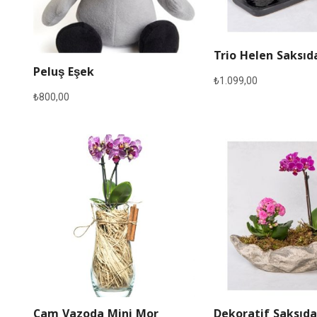
Trio Helen Saksıd
Peluş Eşek
₺
1.099,00
₺
800,00
Cam Vazoda Mini Mor
Dekoratif Saksıda