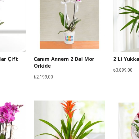
lar Çift
Canım Annem 2 Dal Mor
2’li Yukka
Orkide
₺
3.899,00
₺
2.199,00