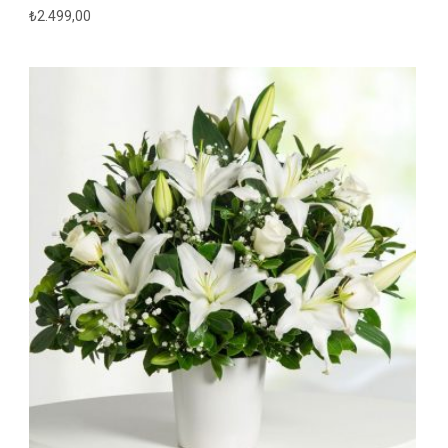
₺
2.499,00