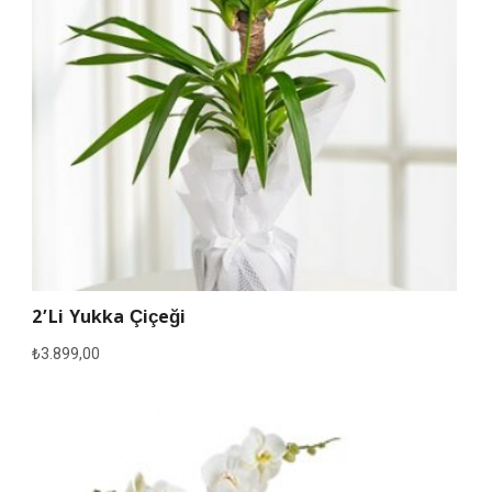
2’li Yukka Çiçeği
₺
3.899,00