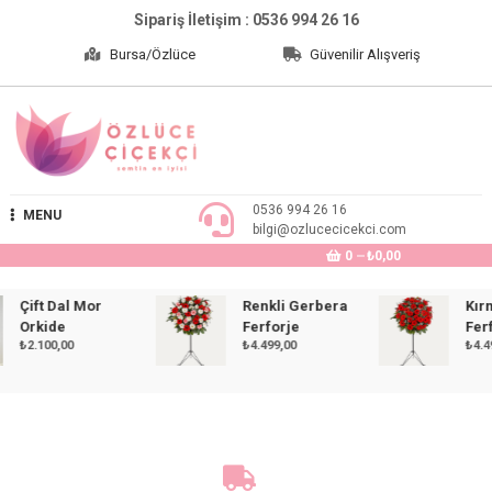
Skip
Sipariş İletişim : 0536 994 26 16
to
Bursa/Özlüce
Güvenilir Alışveriş
content
Özlüce Çiçekçi
0536 994 26 16
MENU
bilgi@ozlucecicekci.com
0
₺0,00
Çift Dal Mor
Renkli Gerbera
Kırmız
Orkide
Ferforje
Ferforj
₺
2.100,00
₺
4.499,00
₺
4.499,0