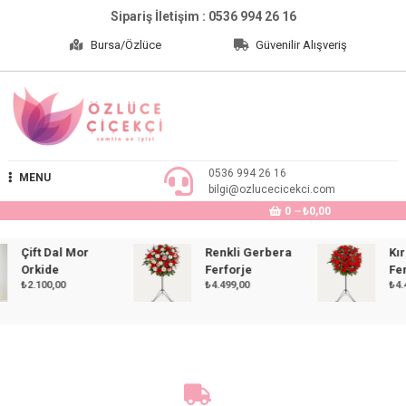
Skip
Sipariş İletişim : 0536 994 26 16
to
Bursa/Özlüce
Güvenilir Alışveriş
content
Özlüce Çiçekçi
0536 994 26 16
MENU
bilgi@ozlucecicekci.com
0
₺0,00
Çift Dal Mor
Renkli Gerbera
Kırmı
Orkide
Ferforje
Ferfor
₺
2.100,00
₺
4.499,00
₺
4.499,