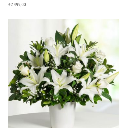
₺
2.499,00