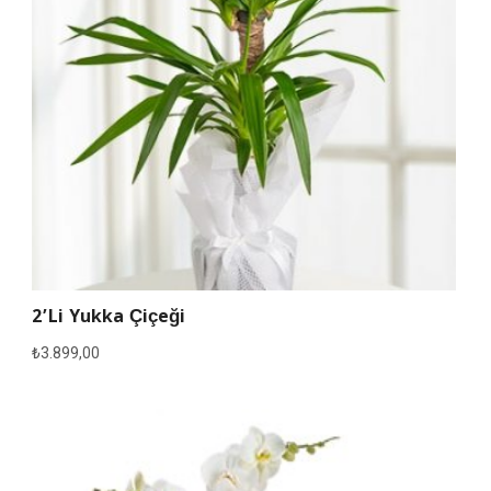
2’li Yukka Çiçeği
₺
3.899,00