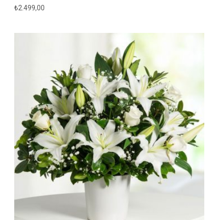
₺
2.499,00