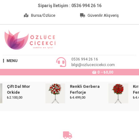
Skip
Sipariş İletişim : 0536 994 26 16
to
Bursa/Özlüce
Güvenilir Alışveriş
content
Özlüce Çiçekçi
0536 994 26 16
MENU
bilgi@ozlucecicekci.com
0
₺0,00
Çift Dal Mor
Renkli Gerbera
Kırmız
Orkide
Ferforje
Ferfor
₺
2.100,00
₺
4.499,00
₺
4.499,