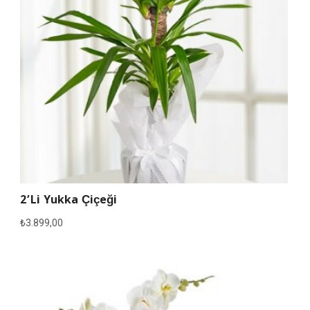
2’li Yukka Çiçeği
₺
3.899,00