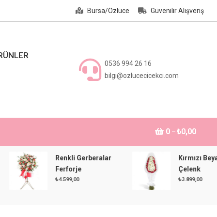
Bursa/Özlüce
Güvenilir Alışveriş
ÜRÜNLER
0536 994 26 16
bilgi@ozlucecicekci.com
0
₺0,00
Renkli Gerberalar
Kırmızı Beyaz
Ferforje
Çelenk
₺
4.599,00
₺
3.899,00