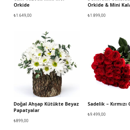
Orkide
Orkide & Mini Ka
₺
1.649,00
₺
1.899,00
Doğal Ahşap Kütükte Beyaz
Sadelik – Kırmızı 
Papatyalar
₺
9.499,00
₺
899,00