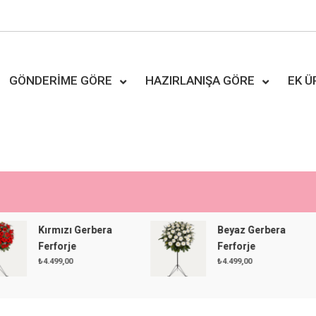
GÖNDERIME GÖRE
HAZIRLANIŞA GÖRE
EK 
Kırmızı Gerbera
Beyaz Gerbera
Ferforje
Ferforje
₺
4.499,00
₺
4.499,00