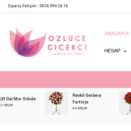
Skip
Sipariş İletişim : 0536 994 26 16
to
content
ANASAYFA
HESAP
Özlüce Çiçekçi
En Yakın Çiçekçiniz !
Renkli Gerbera
 Mor Orkide
Ferforje
₺
4.499,00