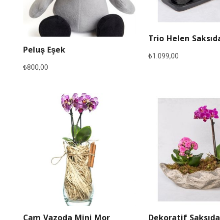
Trio Helen Saksıd
Peluş Eşek
₺
1.099,00
₺
800,00
Cam Vazoda Mini Mor
Dekoratif Saksıda