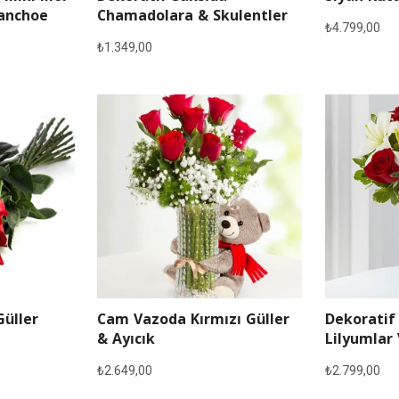
lanchoe
Chamadolara & Skulentler
₺
4.799,00
₺
1.349,00
Güller
Cam Vazoda Kırmızı Güller
Dekoratif
& Ayıcık
Lilyumlar 
₺
2.649,00
₺
2.799,00