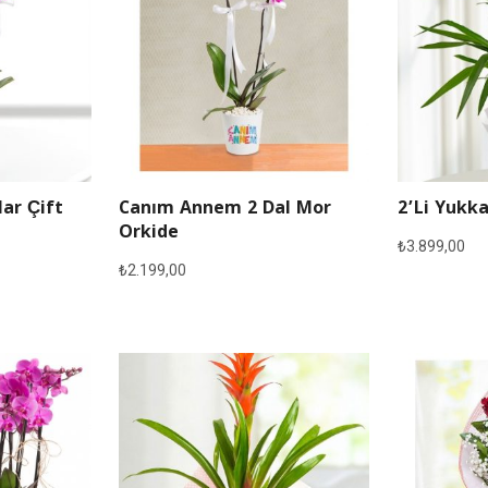
lar Çift
Canım Annem 2 Dal Mor
2’li Yukka
Orkide
₺
3.899,00
₺
2.199,00