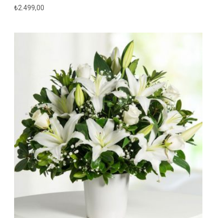
₺
2.499,00