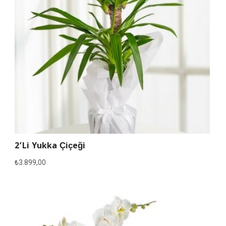
2’li Yukka Çiçeği
₺
3.899,00