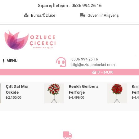
Skip
Sipariş İletişim : 0536 994 26 16
to
Bursa/Özlüce
Güvenilir Alışveriş
content
Özlüce Çiçekçi
0536 994 26 16
MENU
bilgi@ozlucecicekci.com
0
₺0,00
Çift Dal Mor
Renkli Gerbera
Kırmız
Orkide
Ferforje
Ferforj
₺
2.100,00
₺
4.499,00
₺
4.499,0