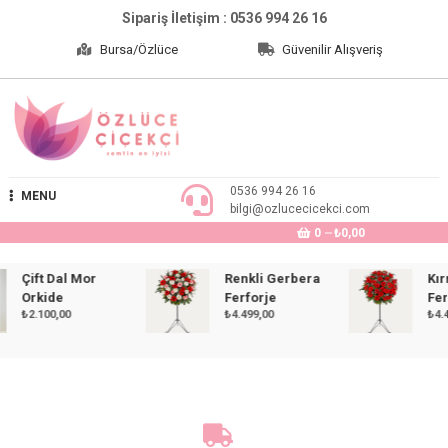
Skip
Sipariş İletişim : 0536 994 26 16
to
Bursa/Özlüce
Güvenilir Alışveriş
content
Özlüce Çiçekçi
0536 994 26 16
MENU
bilgi@ozlucecicekci.com
0
₺0,00
Çift Dal Mor
Renkli Gerbera
Kırmız
Orkide
Ferforje
Ferfor
₺
2.100,00
₺
4.499,00
₺
4.499,