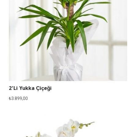
2’li Yukka Çiçeği
₺
3.899,00