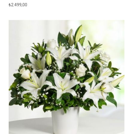
₺
2.499,00