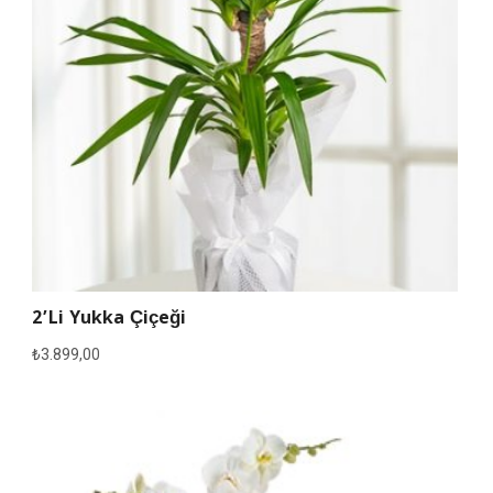
2’li Yukka Çiçeği
₺
3.899,00