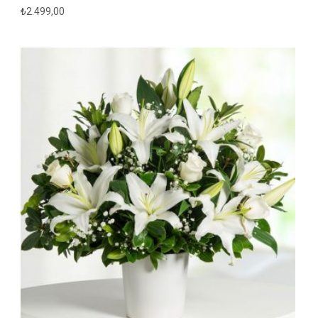
₺
2.499,00