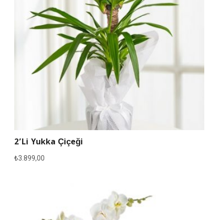
2’li Yukka Çiçeği
₺
3.899,00