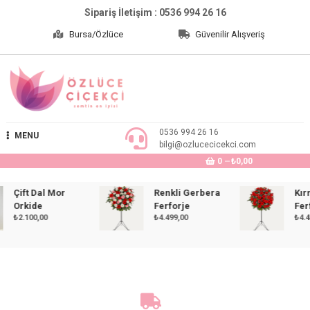
Skip
Sipariş İletişim : 0536 994 26 16
to
Bursa/Özlüce
Güvenilir Alışveriş
content
Özlüce Çiçekçi
0536 994 26 16
MENU
bilgi@ozlucecicekci.com
0
₺0,00
Çift Dal Mor
Renkli Gerbera
Kırmız
Orkide
Ferforje
Ferfor
₺
2.100,00
₺
4.499,00
₺
4.499,0