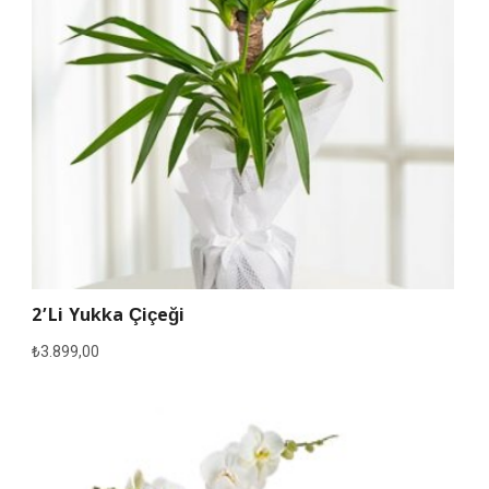
2’li Yukka Çiçeği
₺
3.899,00