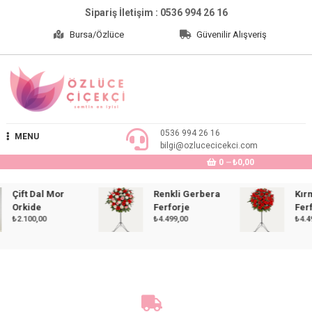
Skip
Sipariş İletişim : 0536 994 26 16
to
Bursa/Özlüce
Güvenilir Alışveriş
content
Özlüce Çiçekçi
0536 994 26 16
MENU
bilgi@ozlucecicekci.com
0
₺0,00
Çift Dal Mor
Renkli Gerbera
Kırmız
Orkide
Ferforje
Ferforj
₺
2.100,00
₺
4.499,00
₺
4.499,0