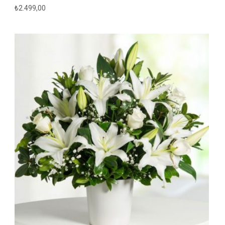
₺
2.499,00