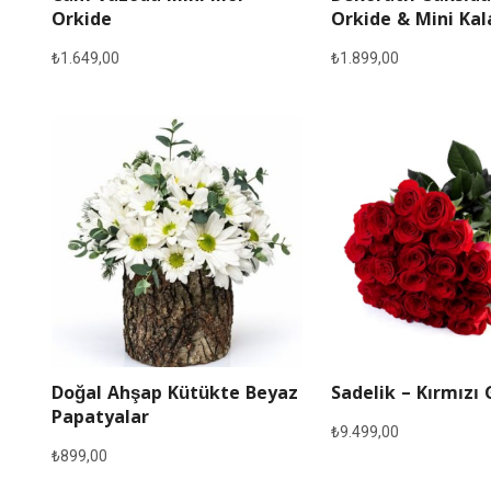
Orkide
Orkide & Mini Ka
₺
1.649,00
₺
1.899,00
Doğal Ahşap Kütükte Beyaz
Sadelik – Kırmızı 
Papatyalar
₺
9.499,00
₺
899,00