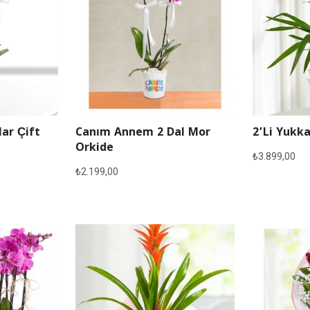
lar Çift
Canım Annem 2 Dal Mor
2’li Yukka
Orkide
₺
3.899,00
₺
2.199,00