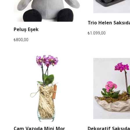
Trio Helen Saksıd
Peluş Eşek
₺
1.099,00
₺
800,00
Cam Vazoda Mini Mor
Dekoratif Saksıda