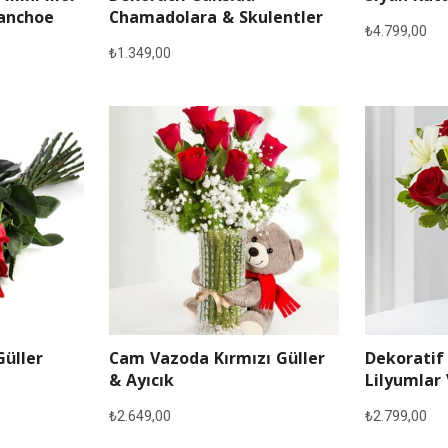
lanchoe
Chamadolara & Skulentler
₺
4.799,00
₺
1.349,00
Güller
Cam Vazoda Kırmızı Güller
Dekoratif
& Ayıcık
Lilyumlar 
₺
2.649,00
₺
2.799,00