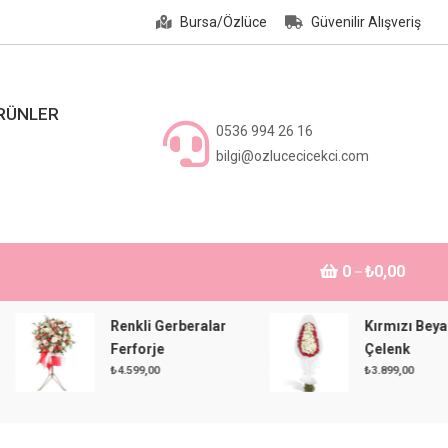
Bursa/Özlüce
Güvenilir Alışveriş
ÜRÜNLER
0536 994 26 16
bilgi@ozlucecicekci.com
0
₺0,00
Renkli Gerberalar
Kırmızı Beyaz
Ferforje
Çelenk
₺
4.599,00
₺
3.899,00