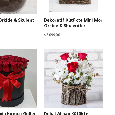
Orkide & Skulent
Dekoratif Kütükte Mini Mor
Orkide & Skulentler
₺
2.099,00
Doğal Ahşap Kütükte
da Kırmızı Güller