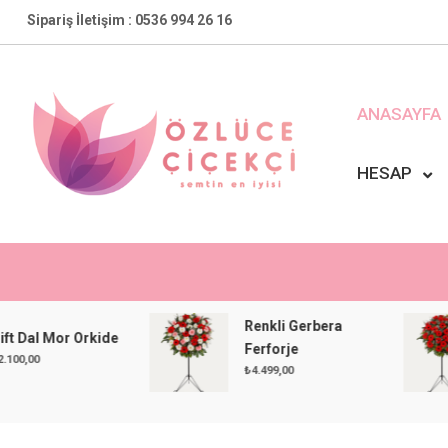
Skip
Sipariş İletişim : 0536 994 26 16
to
content
ANASAYFA
HESAP
Özlüce Çiçekçi
En Yakın Çiçekçiniz !
Renkli Gerbera
 Mor Orkide
Ferforje
₺
4.499,00