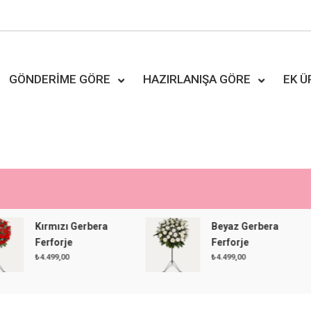
GÖNDERIME GÖRE
HAZIRLANIŞA GÖRE
EK 
Kırmızı Gerbera
Beyaz Gerbera
Ferforje
Ferforje
₺
4.499,00
₺
4.499,00