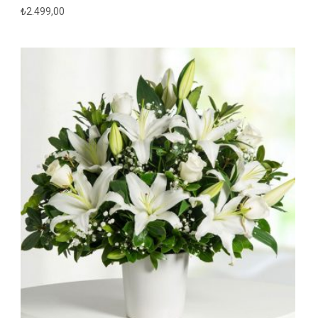
₺
2.499,00