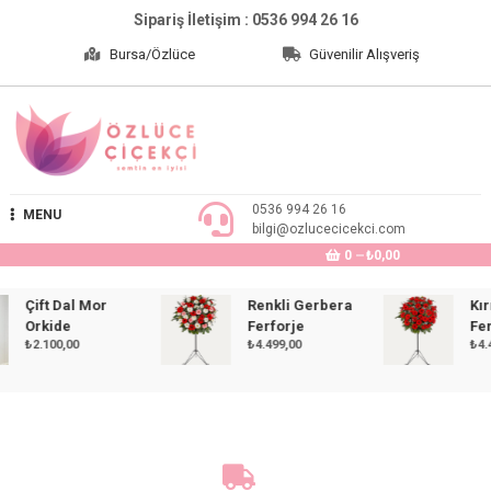
Skip
Sipariş İletişim : 0536 994 26 16
to
Bursa/Özlüce
Güvenilir Alışveriş
content
Özlüce Çiçekçi
0536 994 26 16
MENU
bilgi@ozlucecicekci.com
0
₺0,00
Çift Dal Mor
Renkli Gerbera
Kırmız
Orkide
Ferforje
Ferfor
₺
2.100,00
₺
4.499,00
₺
4.499,