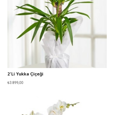
2’li Yukka Çiçeği
₺
3.899,00