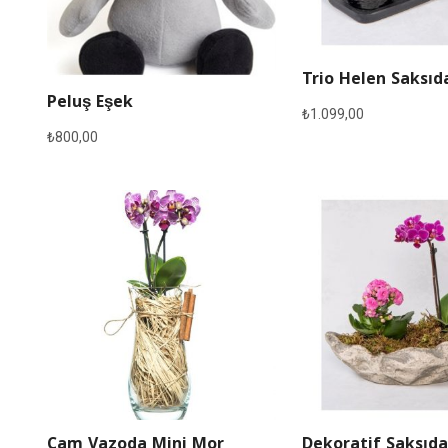
Trio Helen Saksıd
Peluş Eşek
₺
1.099,00
₺
800,00
Cam Vazoda Mini Mor
Dekoratif Saksıda