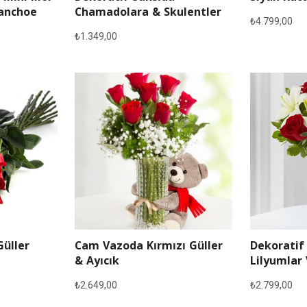
lanchoe
Chamadolara & Skulentler
₺
4.799,00
₺
1.349,00
Güller
Cam Vazoda Kırmızı Güller
Dekoratif
& Ayıcık
Lilyumlar 
₺
2.649,00
₺
2.799,00