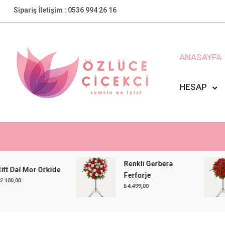
Skip
Sipariş İletişim : 0536 994 26 16
to
content
ANASAYFA
HESAP
Özlüce Çiçekçi
En Yakın Çiçekçiniz !
Renkli Gerbera
 Mor Orkide
Ferforje
₺
4.499,00