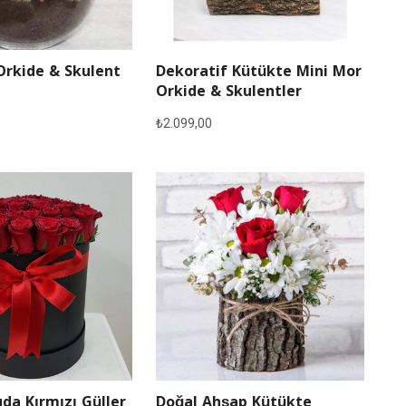
Orkide & Skulent
Dekoratif Kütükte Mini Mor
Orkide & Skulentler
₺
2.099,00
Doğal Ahşap Kütükte
da Kırmızı Güller