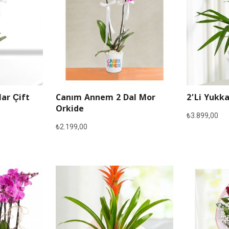
lar Çift
Canım Annem 2 Dal Mor
2’li Yukka
Orkide
₺
3.899,00
₺
2.199,00