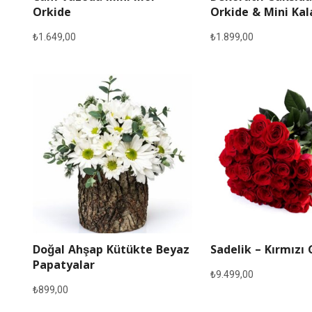
Orkide
Orkide & Mini Ka
₺
1.649,00
₺
1.899,00
Doğal Ahşap Kütükte Beyaz
Sadelik – Kırmızı 
Papatyalar
₺
9.499,00
₺
899,00