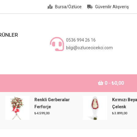
Bursa/Özlüce
Güvenilir Alışveriş
ÜRÜNLER
0536 994 26 16
bilgi@ozlucecicekci.com
0
₺0,00
Renkli Gerberalar
Kırmızı Beyaz
Ferforje
Çelenk
₺
4.599,00
₺
3.899,00