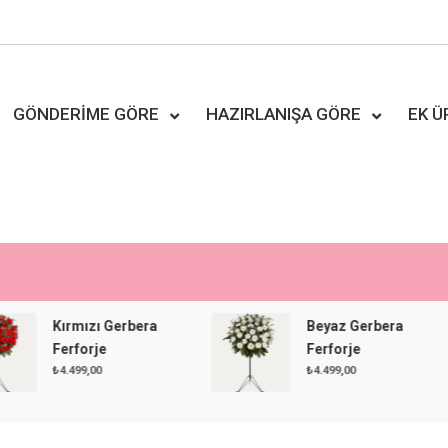
GÖNDERIME GÖRE
HAZIRLANIŞA GÖRE
EK 
Kırmızı Gerbera
Beyaz Gerbera
Ferforje
Ferforje
₺
4.499,00
₺
4.499,00