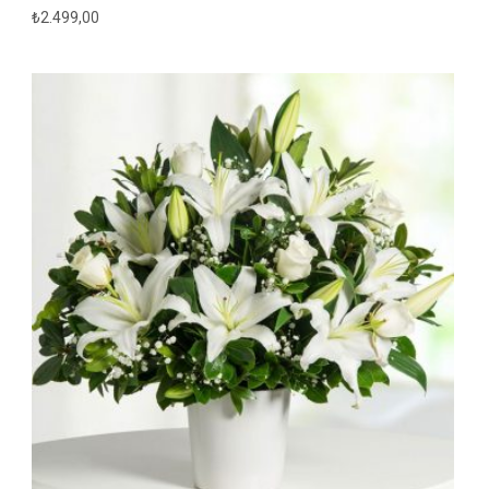
₺
2.499,00