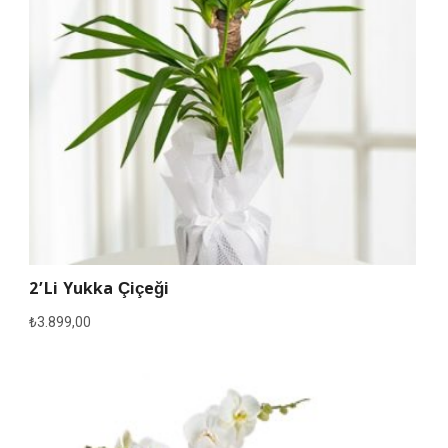
2’li Yukka Çiçeği
₺
3.899,00