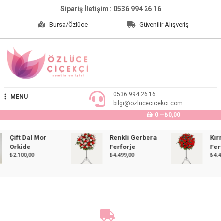
Skip
Sipariş İletişim : 0536 994 26 16
to
Bursa/Özlüce
Güvenilir Alışveriş
content
Özlüce Çiçekçi
0536 994 26 16
MENU
bilgi@ozlucecicekci.com
0
₺0,00
Çift Dal Mor
Renkli Gerbera
Kırmız
Orkide
Ferforje
Ferfor
₺
2.100,00
₺
4.499,00
₺
4.499,0