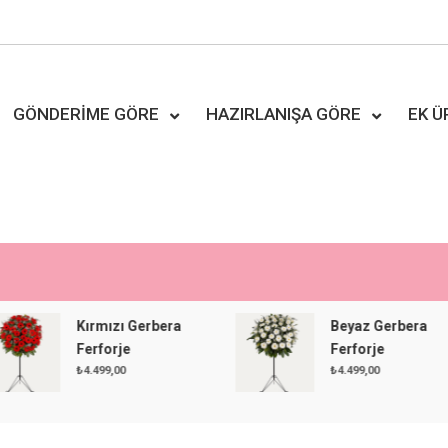
GÖNDERIME GÖRE
HAZIRLANIŞA GÖRE
EK 
Kırmızı Gerbera
Beyaz Gerbera
Ferforje
Ferforje
₺
4.499,00
₺
4.499,00