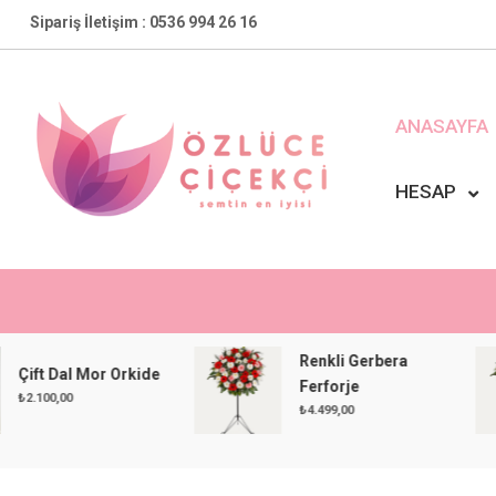
Skip
Sipariş İletişim : 0536 994 26 16
to
content
ANASAYFA
HESAP
Özlüce Çiçekçi
En Yakın Çiçekçiniz !
Renkli Gerbera
 Dal Mor Orkide
Ferforje
0,00
₺
4.499,00