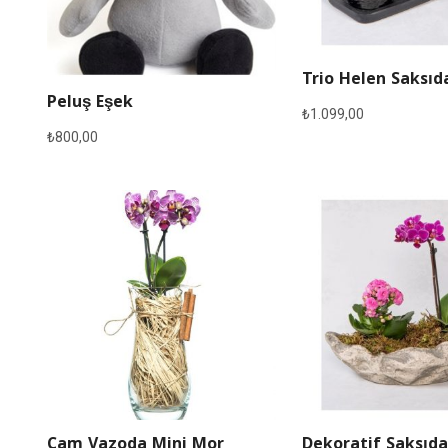
Trio Helen Saksıd
Peluş Eşek
₺
1.099,00
₺
800,00
Cam Vazoda Mini Mor
Dekoratif Saksıda