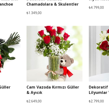
lanchoe
Chamadolara & Skulentler
₺
4.799,00
₺
1.349,00
Güller
Cam Vazoda Kırmızı Güller
Dekoratif
& Ayıcık
Lilyumlar 
₺
2.649,00
₺
2.799,00