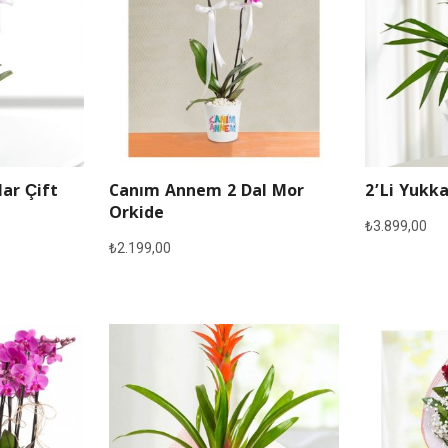
lar Çift
Canım Annem 2 Dal Mor
2’li Yukka
Orkide
₺
3.899,00
₺
2.199,00