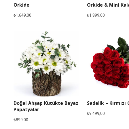
Orkide
Orkide & Mini Ka
₺
1.649,00
₺
1.899,00
Doğal Ahşap Kütükte Beyaz
Sadelik – Kırmızı 
Papatyalar
₺
9.499,00
₺
899,00