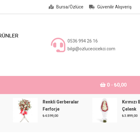
Bursa/Özlüce
Güvenilir Alışveriş
ÜRÜNLER
0536 994 26 16
bilgi@ozlucecicekci.com
0
₺0,00
Renkli Gerberalar
Kırmızı Beyaz
Ferforje
Çelenk
₺
4.599,00
₺
3.899,00