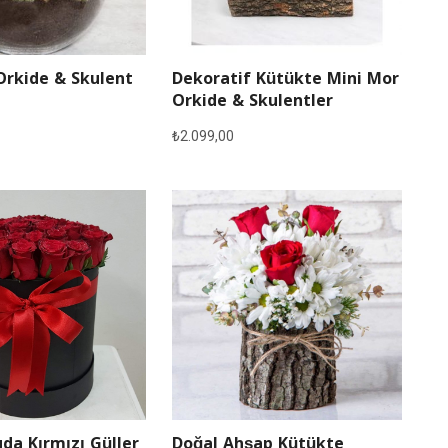
Orkide & Skulent
Dekoratif Kütükte Mini Mor
Orkide & Skulentler
₺
2.099,00
Doğal Ahşap Kütükte
da Kırmızı Güller