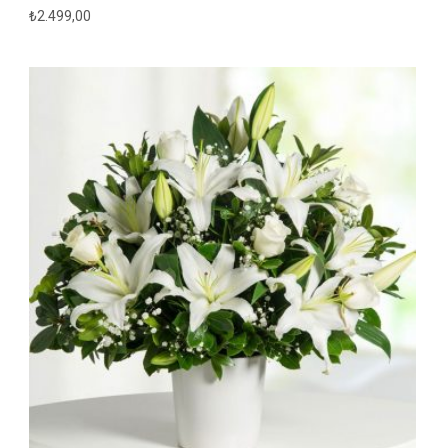
₺
2.499,00