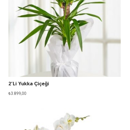
2’li Yukka Çiçeği
₺
3.899,00