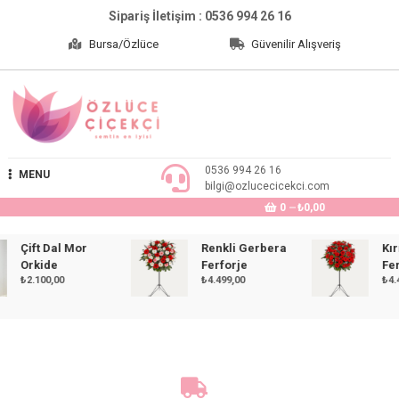
Skip
Sipariş İletişim : 0536 994 26 16
to
Bursa/Özlüce
Güvenilir Alışveriş
content
Özlüce Çiçekçi
0536 994 26 16
MENU
bilgi@ozlucecicekci.com
0
₺0,00
Çift Dal Mor
Renkli Gerbera
Kırmız
Orkide
Ferforje
Ferfor
₺
2.100,00
₺
4.499,00
₺
4.499,