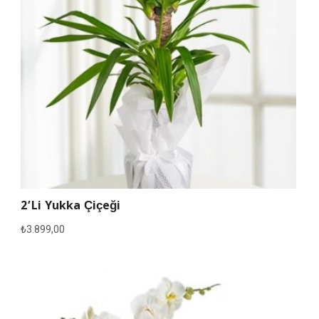
2’li Yukka Çiçeği
₺
3.899,00