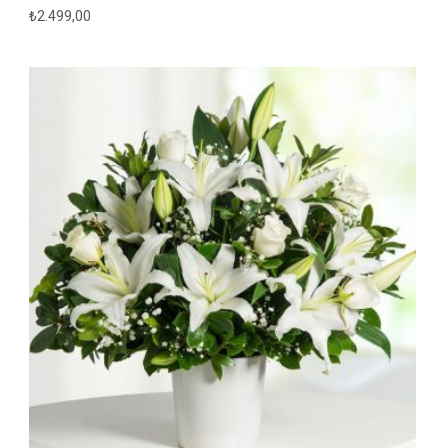
₺
2.499,00