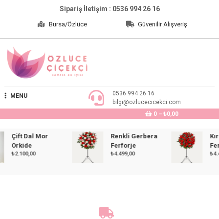
Skip
Sipariş İletişim : 0536 994 26 16
to
Bursa/Özlüce
Güvenilir Alışveriş
content
Özlüce Çiçekçi
0536 994 26 16
MENU
bilgi@ozlucecicekci.com
0
₺0,00
Çift Dal Mor
Renkli Gerbera
Kırmı
Orkide
Ferforje
Ferfor
₺
2.100,00
₺
4.499,00
₺
4.499,