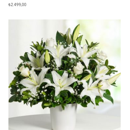
₺
2.499,00