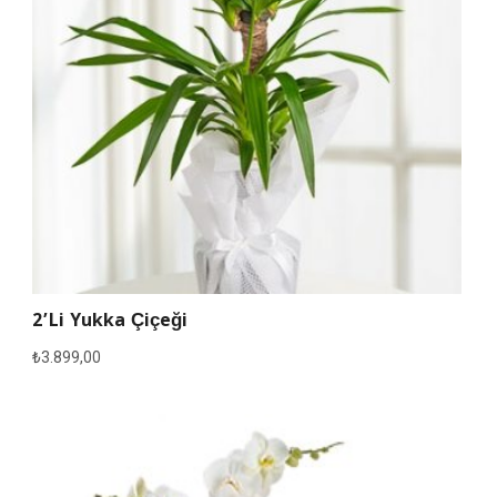
2’li Yukka Çiçeği
₺
3.899,00