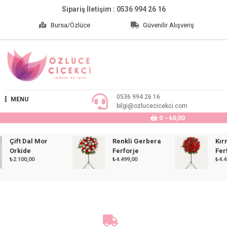
Skip
Sipariş İletişim : 0536 994 26 16
to
Bursa/Özlüce
Güvenilir Alışveriş
content
Özlüce Çiçekçi
0536 994 26 16
MENU
bilgi@ozlucecicekci.com
0
₺0,00
Çift Dal Mor
Renkli Gerbera
Kırmız
Orkide
Ferforje
Ferforj
₺
2.100,00
₺
4.499,00
₺
4.499,0