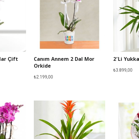
lar Çift
Canım Annem 2 Dal Mor
2’li Yukka
Orkide
₺
3.899,00
₺
2.199,00