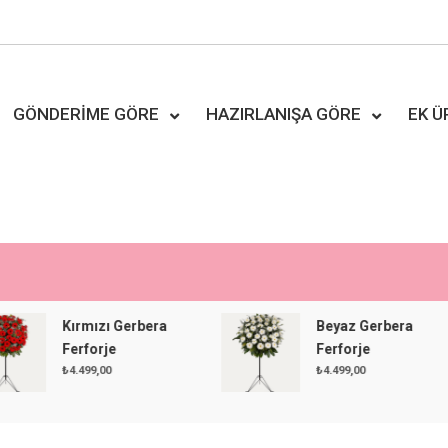
GÖNDERIME GÖRE
HAZIRLANIŞA GÖRE
EK 
Kırmızı Gerbera
Beyaz Gerbera
Ferforje
Ferforje
₺
4.499,00
₺
4.499,00