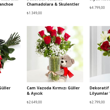
lanchoe
Chamadolara & Skulentler
₺
4.799,00
₺
1.349,00
Güller
Cam Vazoda Kırmızı Güller
Dekoratif
& Ayıcık
Lilyumlar 
₺
2.649,00
₺
2.799,00