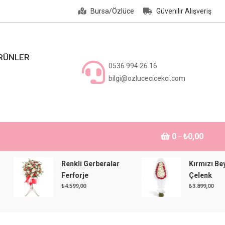
Bursa/Özlüce
Güvenilir Alışveriş
ÜRÜNLER
0536 994 26 16
bilgi@ozlucecicekci.com
0
₺0,00
Renkli Gerberalar
Kırmızı Beyaz
Ferforje
Çelenk
₺
4.599,00
₺
3.899,00