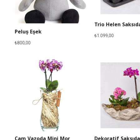
Trio Helen Saksıd
Peluş Eşek
₺
1.099,00
₺
800,00
Cam Vazoda Mini Mor
Dekoratif Saksıda