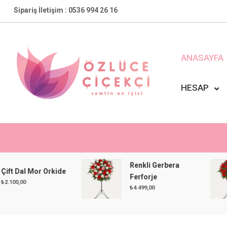
Skip
Sipariş İletişim : 0536 994 26 16
to
content
ANASAYFA
HESAP
Özlüce Çiçekçi
En Yakın Çiçekçiniz !
Renkli Gerbera
al Mor Orkide
Ferforje
0
₺
4.499,00