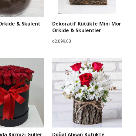
Orkide & Skulent
Dekoratif Kütükte Mini Mor
Orkide & Skulentler
₺
2.099,00
Doğal Ahşap Kütükte
da Kırmızı Güller