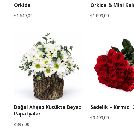
Orkide
Orkide & Mini Ka
₺
1.649,00
₺
1.899,00
Doğal Ahşap Kütükte Beyaz
Sadelik – Kırmızı 
Papatyalar
₺
9.499,00
₺
899,00