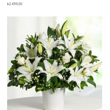
₺
2.499,00