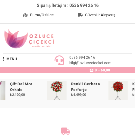
Skip
Sipariş İletişim : 0536 994 26 16
to
Bursa/Özlüce
Güvenilir Alışveriş
content
Özlüce Çiçekçi
0536 994 26 16
MENU
bilgi@ozlucecicekci.com
0
₺0,00
Çift Dal Mor
Renkli Gerbera
Kırm
Orkide
Ferforje
Ferf
₺
2.100,00
₺
4.499,00
₺
4.49