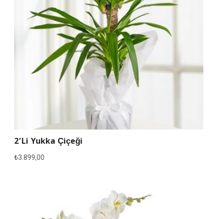
2’li Yukka Çiçeği
₺
3.899,00