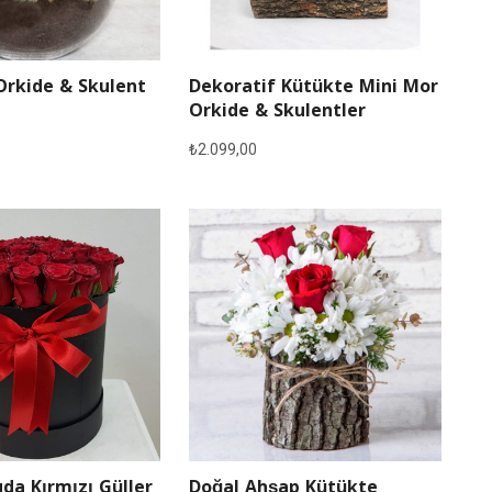
Orkide & Skulent
Dekoratif Kütükte Mini Mor
Orkide & Skulentler
₺
2.099,00
Doğal Ahşap Kütükte
da Kırmızı Güller