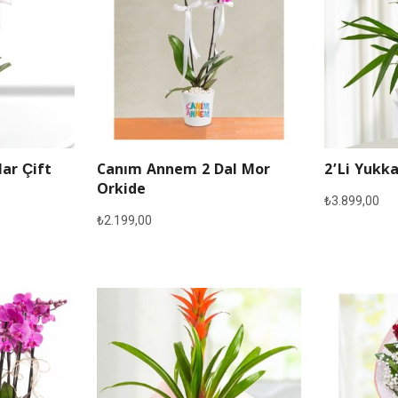
lar Çift
Canım Annem 2 Dal Mor
2’li Yukka
Orkide
₺
3.899,00
₺
2.199,00