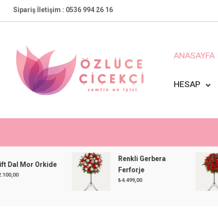
Skip
Sipariş İletişim : 0536 994 26 16
to
content
ANASAYFA
HESAP
Özlüce Çiçekçi
En Yakın Çiçekçiniz !
Renkli Gerbera
 Mor Orkide
Ferforje
₺
4.499,00