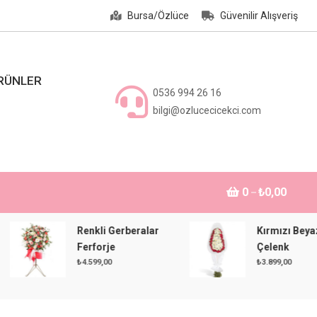
Bursa/Özlüce
Güvenilir Alışveriş
ÜRÜNLER
0536 994 26 16
bilgi@ozlucecicekci.com
0
₺0,00
Renkli Gerberalar
Kırmızı Beyaz
Ferforje
Çelenk
₺
4.599,00
₺
3.899,00