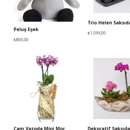
Trio Helen Saksıd
Peluş Eşek
₺
1.099,00
₺
800,00
Cam Vazoda Mini Mor
Dekoratif Saksıda