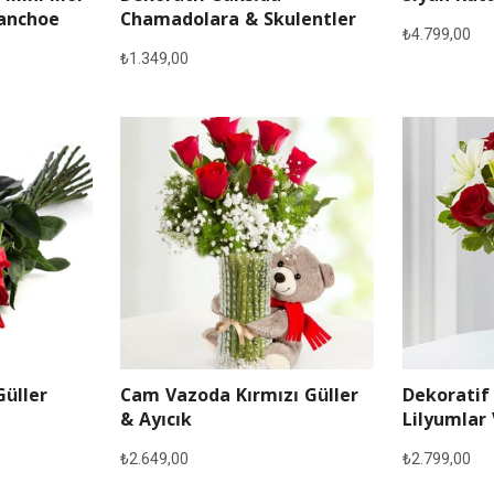
lanchoe
Chamadolara & Skulentler
₺
4.799,00
₺
1.349,00
Güller
Cam Vazoda Kırmızı Güller
Dekoratif
& Ayıcık
Lilyumlar 
₺
2.649,00
₺
2.799,00