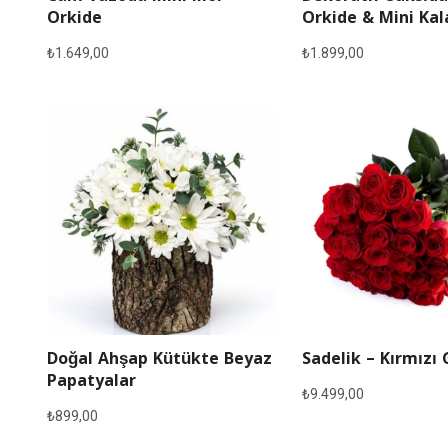
Orkide
Orkide & Mini Ka
₺
1.649,00
₺
1.899,00
Doğal Ahşap Kütükte Beyaz
Sadelik – Kırmızı 
Papatyalar
₺
9.499,00
₺
899,00