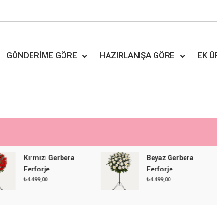
GÖNDERIME GÖRE
HAZIRLANIŞA GÖRE
EK 
Kırmızı Gerbera
Beyaz Gerbera
Ferforje
Ferforje
₺
4.499,00
₺
4.499,00