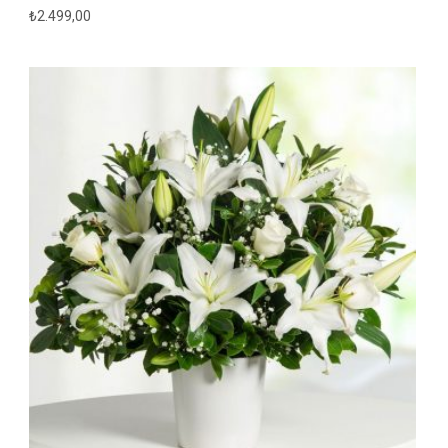
₺
2.499,00