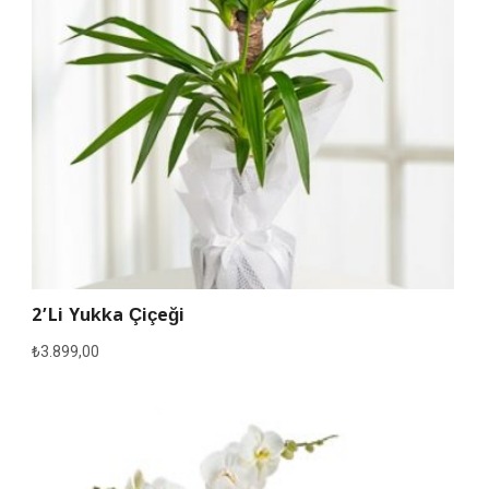
2’li Yukka Çiçeği
₺
3.899,00