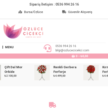
Skip
Sipariş İletişim : 0536 994 26 16
to
Bursa/Özlüce
Güvenilir Alışveriş
content
Özlüce Çiçekçi
0536 994 26 16
MENU
bilgi@ozlucecicekci.com
0
₺0,00
Çift Dal Mor
Renkli Gerbera
Kırmız
Orkide
Ferforje
Ferforj
₺
2.100,00
₺
4.499,00
₺
4.499,0