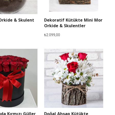
Orkide & Skulent
Dekoratif Kütükte Mini Mor
Orkide & Skulentler
₺
2.099,00
Doğal Ahşap Kütükte
da Kırmızı Güller