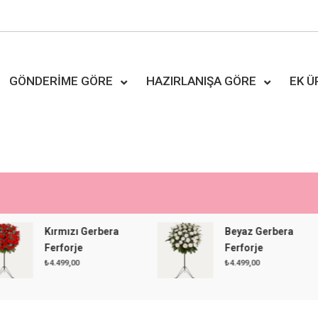
GÖNDERIME GÖRE
HAZIRLANIŞA GÖRE
EK 
Kırmızı Gerbera
Beyaz Gerbera
Ferforje
Ferforje
₺
4.499,00
₺
4.499,00