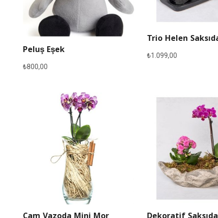
Trio Helen Saksıd
Peluş Eşek
₺
1.099,00
₺
800,00
Cam Vazoda Mini Mor
Dekoratif Saksıda