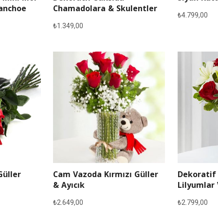
lanchoe
Chamadolara & Skulentler
₺
4.799,00
₺
1.349,00
Güller
Cam Vazoda Kırmızı Güller
Dekoratif
& Ayıcık
Lilyumlar 
₺
2.649,00
₺
2.799,00