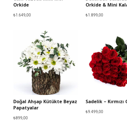
Orkide
Orkide & Mini Ka
₺
1.649,00
₺
1.899,00
Doğal Ahşap Kütükte Beyaz
Sadelik – Kırmızı 
Papatyalar
₺
9.499,00
₺
899,00