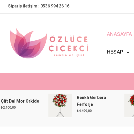
Skip
Sipariş İletişim : 0536 994 26 16
to
content
ANASAYFA
HESAP
Özlüce Çiçekçi
En Yakın Çiçekçiniz !
Renkli Gerbera
al Mor Orkide
Ferforje
0
₺
4.499,00