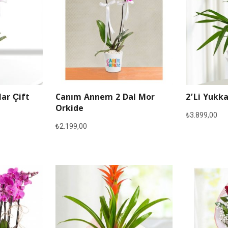
lar Çift
Canım Annem 2 Dal Mor
2’li Yukka
Orkide
₺
3.899,00
₺
2.199,00