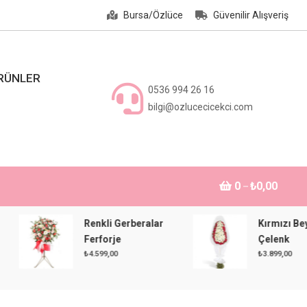
Bursa/Özlüce
Güvenilir Alışveriş
ÜRÜNLER
0536 994 26 16
bilgi@ozlucecicekci.com
0
₺0,00
Renkli Gerberalar
Kırmızı Beyaz
Ferforje
Çelenk
₺
4.599,00
₺
3.899,00