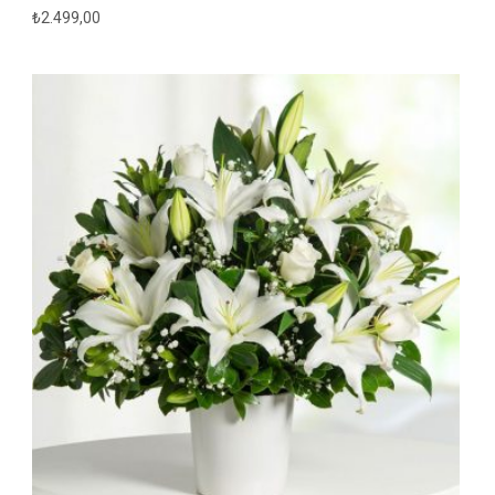
₺
2.499,00