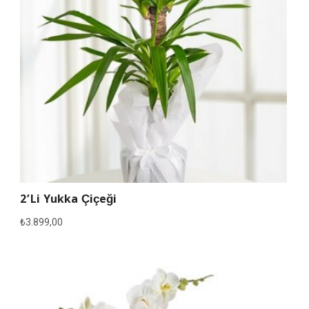
2’li Yukka Çiçeği
₺
3.899,00