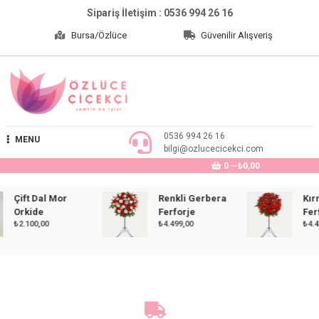
Skip
Sipariş İletişim : 0536 994 26 16
to
Bursa/Özlüce
Güvenilir Alışveriş
content
Özlüce Çiçekçi
0536 994 26 16
MENU
bilgi@ozlucecicekci.com
0
₺0,00
Çift Dal Mor
Renkli Gerbera
Kırmız
Orkide
Ferforje
Ferfor
₺
2.100,00
₺
4.499,00
₺
4.499,0