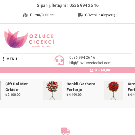
Skip
Sipariş İletişim : 0536 994 26 16
to
Bursa/Özlüce
Güvenilir Alışveriş
content
Özlüce Çiçekçi
0536 994 26 16
MENU
bilgi@ozlucecicekci.com
0
₺0,00
Çift Dal Mor
Renkli Gerbera
Kırmız
Orkide
Ferforje
Ferfor
₺
2.100,00
₺
4.499,00
₺
4.499,0