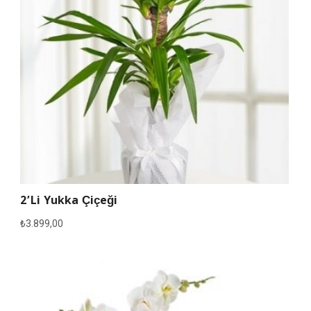
2’li Yukka Çiçeği
₺
3.899,00