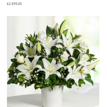
₺
2.499,00