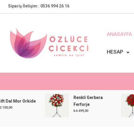
Skip
Sipariş İletişim : 0536 994 26 16
to
content
ANASAYFA
HESAP
Özlüce Çiçekçi
En Yakın Çiçekçiniz !
Renkli Gerbera
 Mor Orkide
Ferforje
₺
4.499,00