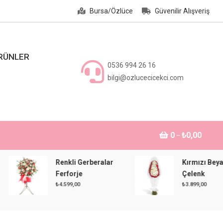
Bursa/Özlüce
Güvenilir Alışveriş
ÜRÜNLER
0536 994 26 16
bilgi@ozlucecicekci.com
0
₺0,00
Renkli Gerberalar
Kırmızı Beyaz
Ferforje
Çelenk
₺
4.599,00
₺
3.899,00