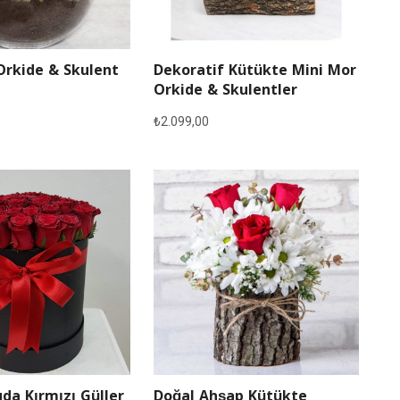
Orkide & Skulent
Dekoratif Kütükte Mini Mor
Orkide & Skulentler
₺
2.099,00
Doğal Ahşap Kütükte
da Kırmızı Güller