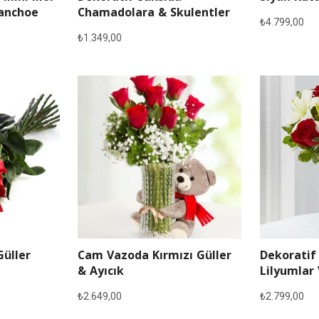
lanchoe
Chamadolara & Skulentler
₺
4.799,00
₺
1.349,00
Güller
Cam Vazoda Kırmızı Güller
Dekoratif
& Ayıcık
Lilyumlar 
₺
2.649,00
₺
2.799,00