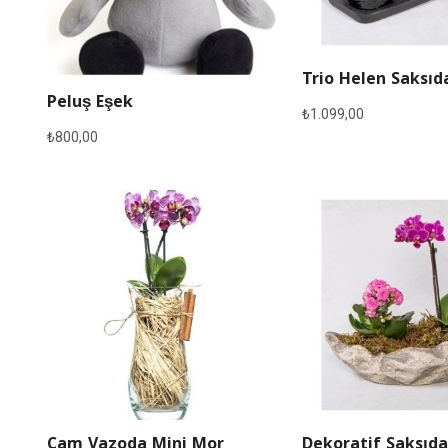
Trio Helen Saksıd
Peluş Eşek
₺
1.099,00
₺
800,00
Cam Vazoda Mini Mor
Dekoratif Saksıda