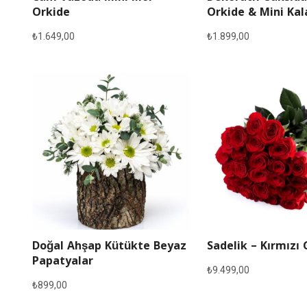
Orkide
Orkide & Mini Ka
₺
1.649,00
₺
1.899,00
Doğal Ahşap Kütükte Beyaz
Sadelik – Kırmızı 
Papatyalar
₺
9.499,00
₺
899,00