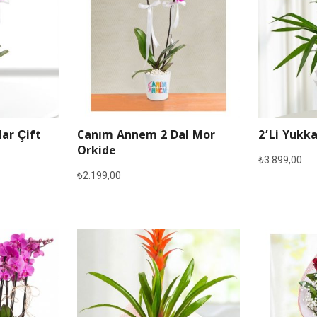
lar Çift
Canım Annem 2 Dal Mor
2’li Yukka
Orkide
₺
3.899,00
₺
2.199,00