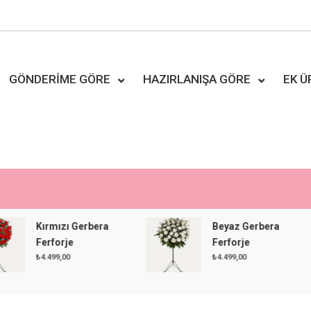
GÖNDERIME GÖRE
HAZIRLANIŞA GÖRE
EK 
Kırmızı Gerbera
Beyaz Gerbera
Ferforje
Ferforje
₺
4.499,00
₺
4.499,00