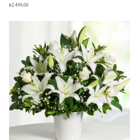
₺
2.499,00