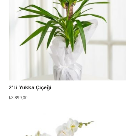
2’li Yukka Çiçeği
₺
3.899,00