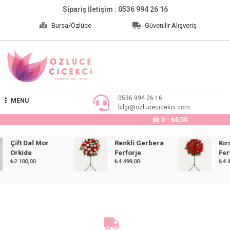
Skip
Sipariş İletişim : 0536 994 26 16
to
Bursa/Özlüce
Güvenilir Alışveriş
content
Özlüce Çiçekçi
0536 994 26 16
MENU
bilgi@ozlucecicekci.com
0
₺0,00
Çift Dal Mor
Renkli Gerbera
Kırmız
Orkide
Ferforje
Ferfor
₺
2.100,00
₺
4.499,00
₺
4.499,0