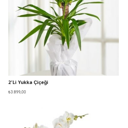
2’li Yukka Çiçeği
₺
3.899,00