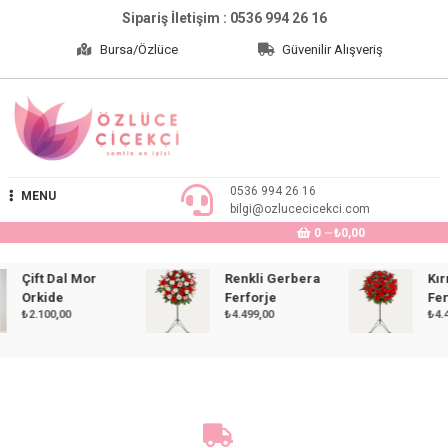
Skip
Sipariş İletişim : 0536 994 26 16
to
Bursa/Özlüce
Güvenilir Alışveriş
content
Özlüce Çiçekçi
0536 994 26 16
MENU
bilgi@ozlucecicekci.com
0
₺0,00
Çift Dal Mor
Renkli Gerbera
Kırmız
Orkide
Ferforje
Ferfor
₺
2.100,00
₺
4.499,00
₺
4.499,