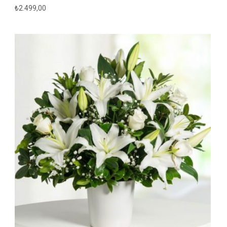
₺
2.499,00