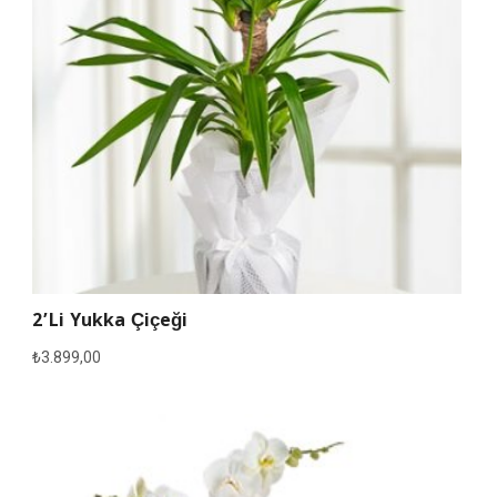
2’li Yukka Çiçeği
₺
3.899,00