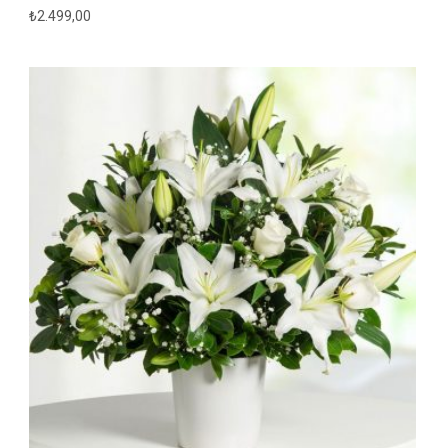
₺
2.499,00