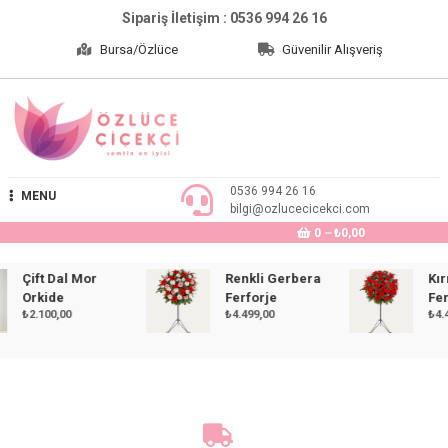
Skip
Sipariş İletişim : 0536 994 26 16
to
Bursa/Özlüce
Güvenilir Alışveriş
content
Özlüce Çiçekçi
0536 994 26 16
MENU
bilgi@ozlucecicekci.com
0
₺0,00
Çift Dal Mor
Renkli Gerbera
Kırmız
Orkide
Ferforje
Ferfor
₺
2.100,00
₺
4.499,00
₺
4.499,