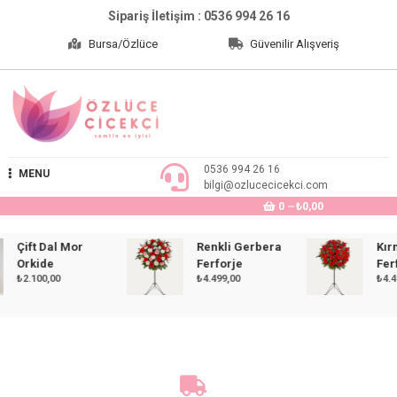
Skip
Sipariş İletişim : 0536 994 26 16
to
Bursa/Özlüce
Güvenilir Alışveriş
content
Özlüce Çiçekçi
0536 994 26 16
MENU
bilgi@ozlucecicekci.com
0
₺0,00
Çift Dal Mor
Renkli Gerbera
Kırmız
Orkide
Ferforje
Ferforj
₺
2.100,00
₺
4.499,00
₺
4.499,0