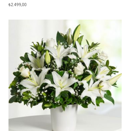
₺
2.499,00