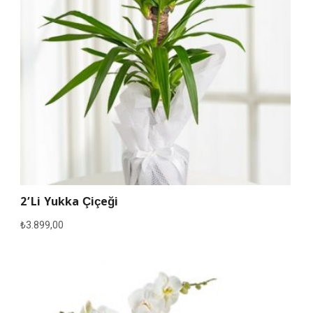
2’li Yukka Çiçeği
₺
3.899,00